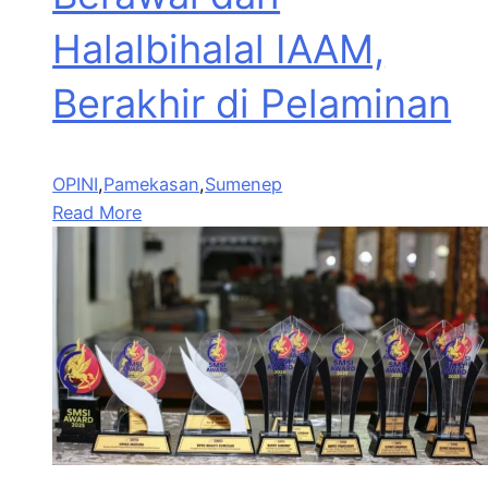
Halalbihalal IAAM,
Berakhir di Pelaminan
OPINI
,
Pamekasan
,
Sumenep
Read More