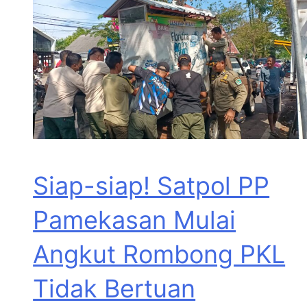
Siap-siap! Satpol PP
Pamekasan Mulai
Angkut Rombong PKL
Tidak Bertuan