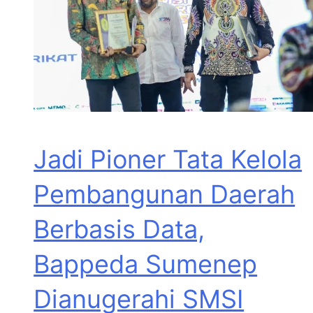
Jadi Pioner Tata Kelola
Pembangunan Daerah
Berbasis Data,
Bappeda Sumenep
Dianugerahi SMSI