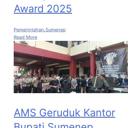
Award 2025
Pemerintahan
,
Sumenep
Read More
AMS Geruduk Kantor
Bupati Sumenep