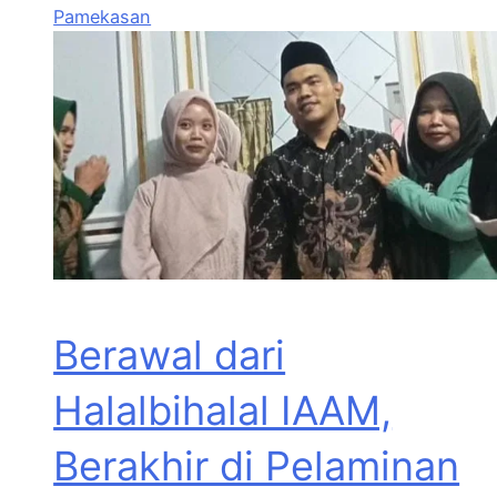
Pamekasan
Berawal dari
Halalbihalal IAAM,
Berakhir di Pelaminan