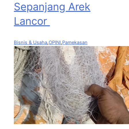
Sepanjang Arek
Lancor
Bisnis & Usaha
,
OPINI
,
Pamekasan