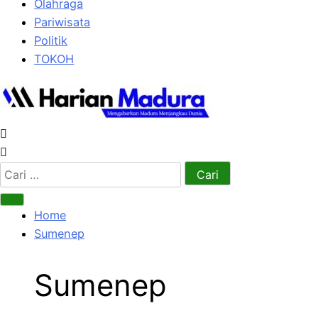
Olahraga
Pariwisata
Politik
TOKOH
Cari
untuk:
Home
Sumenep
Sumenep