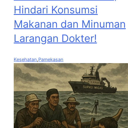
Hindari Konsumsi
Makanan dan Minuman
Larangan Dokter!
Kesehatan
,
Pamekasan