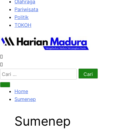
Olahraga
Pariwisata
Politik
TOKOH
Cari
untuk:
Home
Sumenep
Sumenep