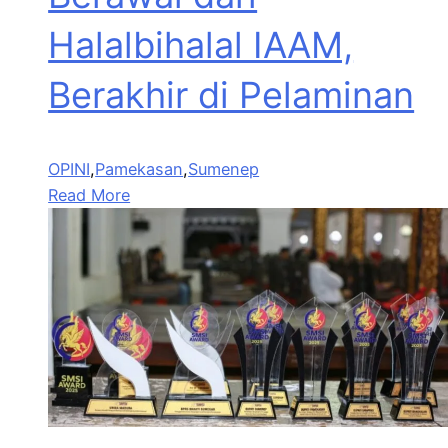
Halalbihalal IAAM,
Berakhir di Pelaminan
OPINI
,
Pamekasan
,
Sumenep
Read More