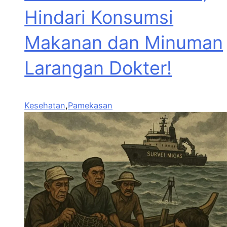
Hindari Konsumsi
Makanan dan Minuman
Larangan Dokter!
Kesehatan
,
Pamekasan