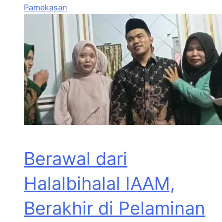
Pamekasan
Berawal dari
Halalbihalal IAAM,
Berakhir di Pelaminan