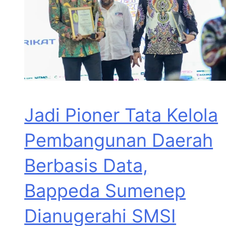
Jadi Pioner Tata Kelola
Pembangunan Daerah
Berbasis Data,
Bappeda Sumenep
Dianugerahi SMSI