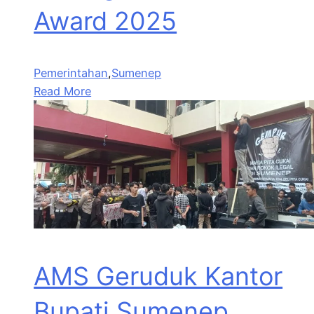
Award 2025
Pemerintahan
,
Sumenep
Read More
AMS Geruduk Kantor
Bupati Sumenep