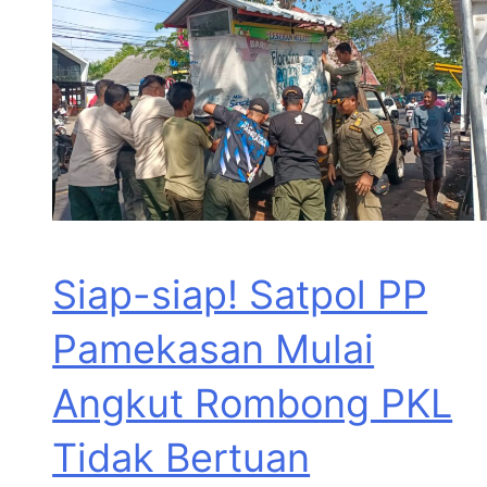
Siap-siap! Satpol PP
Pamekasan Mulai
Angkut Rombong PKL
Tidak Bertuan