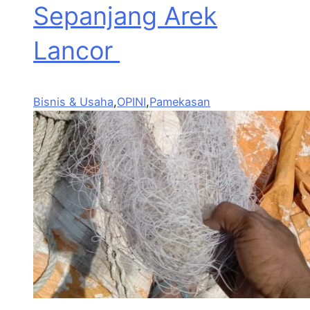
Sepanjang Arek
Lancor
Bisnis & Usaha
,
OPINI
,
Pamekasan