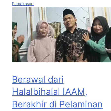
Pamekasan
Berawal dari
Halalbihalal IAAM,
Berakhir di Pelaminan