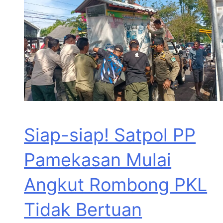
Siap-siap! Satpol PP
Pamekasan Mulai
Angkut Rombong PKL
Tidak Bertuan