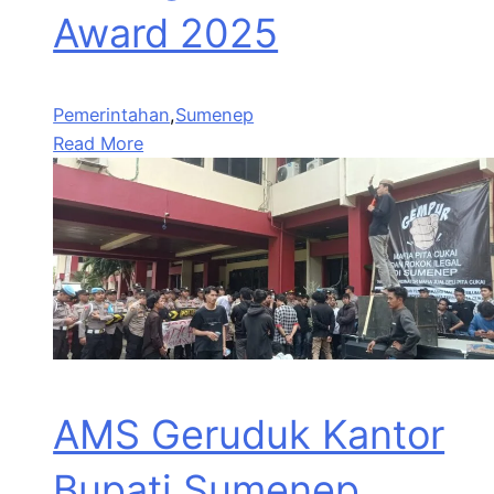
Award 2025
Pemerintahan
,
Sumenep
Read More
AMS Geruduk Kantor
Bupati Sumenep