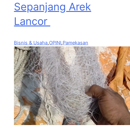
Sepanjang Arek
Lancor
Bisnis & Usaha
,
OPINI
,
Pamekasan