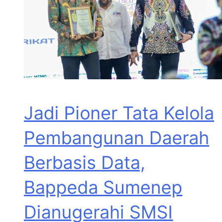
Jadi Pioner Tata Kelola
Pembangunan Daerah
Berbasis Data,
Bappeda Sumenep
Dianugerahi SMSI