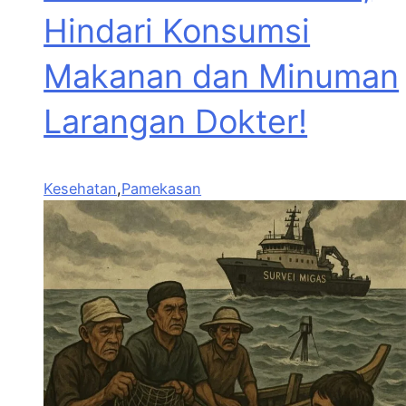
Hindari Konsumsi
Makanan dan Minuman
Larangan Dokter!
Kesehatan
,
Pamekasan