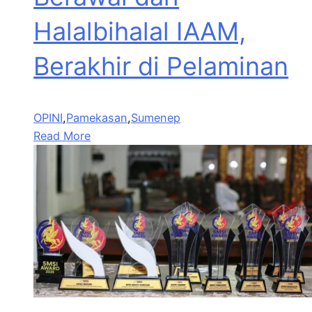
Halalbihalal IAAM,
Berakhir di Pelaminan
OPINI
,
Pamekasan
,
Sumenep
Read More