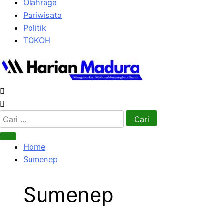
Olahraga
Pariwisata
Politik
TOKOH
Cari
untuk:
Home
Sumenep
Sumenep