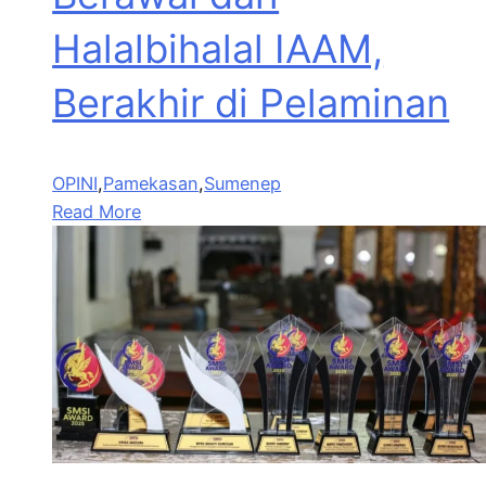
Halalbihalal IAAM,
Berakhir di Pelaminan
OPINI
,
Pamekasan
,
Sumenep
Read More