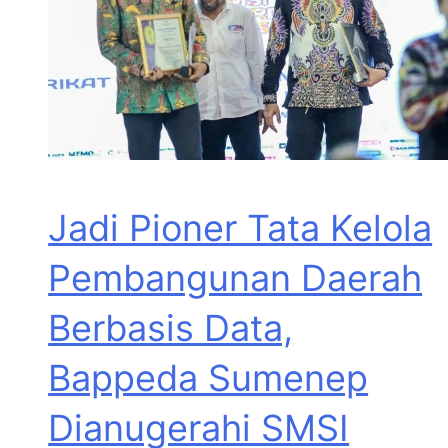
Jadi Pioner Tata Kelola
Pembangunan Daerah
Berbasis Data,
Bappeda Sumenep
Dianugerahi SMSI