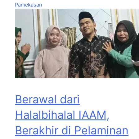
Pamekasan
Berawal dari
Halalbihalal IAAM,
Berakhir di Pelaminan