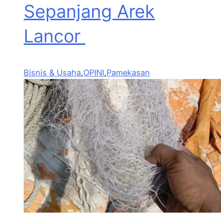
Sepanjang Arek
Lancor
Bisnis & Usaha
,
OPINI
,
Pamekasan