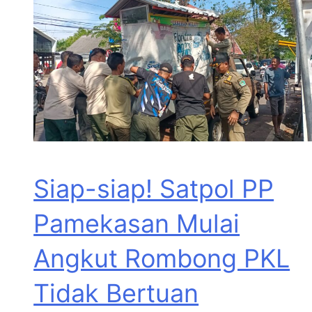
Siap-siap! Satpol PP
Pamekasan Mulai
Angkut Rombong PKL
Tidak Bertuan