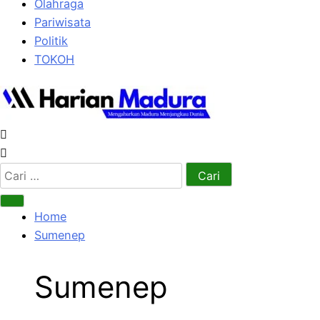
Olahraga
Pariwisata
Politik
TOKOH
Cari
untuk:
Home
Sumenep
Sumenep