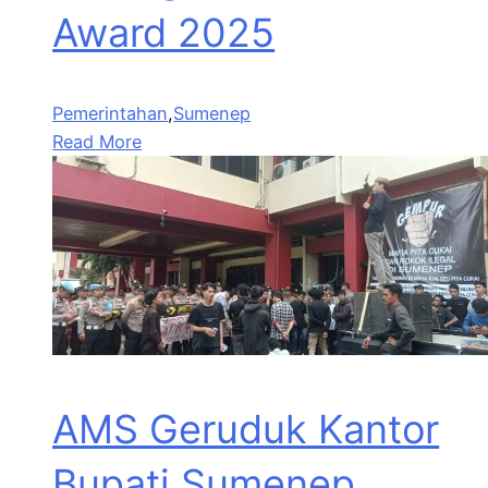
Award 2025
Pemerintahan
,
Sumenep
Read More
AMS Geruduk Kantor
Bupati Sumenep