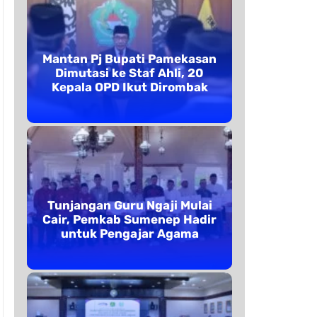
Mantan Pj Bupati Pamekasan
Dimutasi ke Staf Ahli, 20
Kepala OPD Ikut Dirombak
Tunjangan Guru Ngaji Mulai
Cair, Pemkab Sumenep Hadir
untuk Pengajar Agama