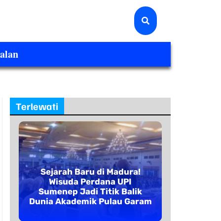
alan
Terlewati
Sejarah Baru di Madura!
Wisuda Perdana UPI
Sumenep Jadi Titik Balik
Dunia Akademik Pulau Garam