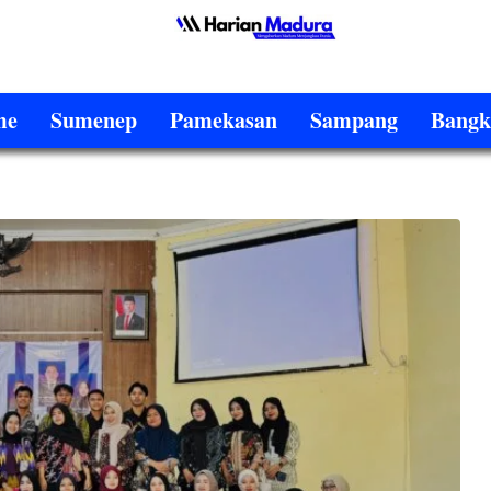
me
Sumenep
Pamekasan
Sampang
Bangk