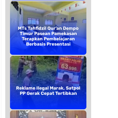
MTs Tahfidzil Qur’an Dempo
Timur Pasean Pamekasan
Terapkan Pembelajaran
Berbasis Presentasi
Reklame Ilegal Marak, Satpol
PP Gerak Cepat Tertibkan