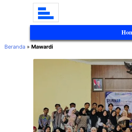
Ho
Beranda
»
Mawardi