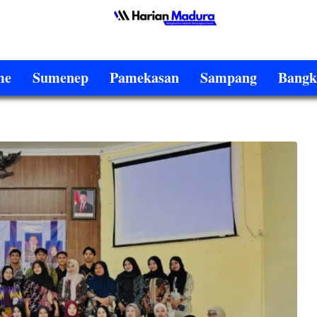
me
Sumenep
Pamekasan
Sampang
Bangk