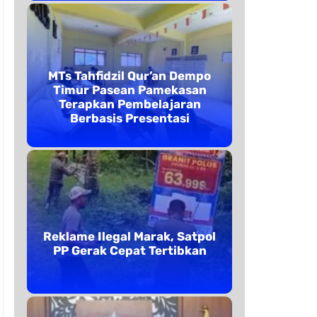
MTs Tahfidzil Qur’an Dempo
Timur Pasean Pamekasan
Terapkan Pembelajaran
Berbasis Presentasi
Reklame Ilegal Marak, Satpol
PP Gerak Cepat Tertibkan