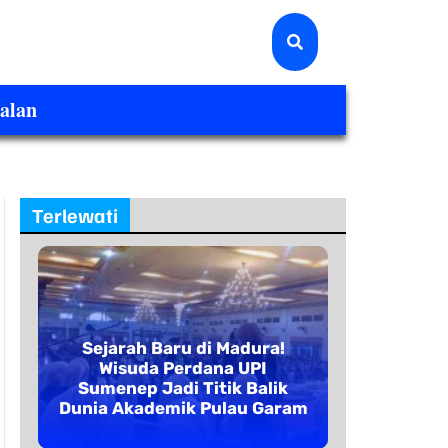
alan
Terlewati
Sejarah Baru di Madura!
Wisuda Perdana UPI
Sumenep Jadi Titik Balik
Dunia Akademik Pulau Garam