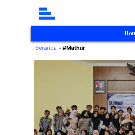
Ho
Beranda
»
#Mathur