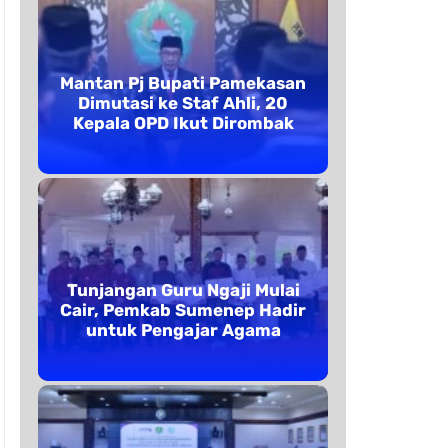
Mantan Pj Bupati Pamekasan
Dimutasi ke Staf Ahli, 20
Kepala OPD Ikut Dirombak
Tunjangan Guru Ngaji Mulai
Cair, Pemkab Sumenep Hadir
untuk Pengajar Agama