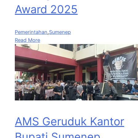
Award 2025
Pemerintahan
,
Sumenep
Read More
AMS Geruduk Kantor
Bupati Sumenep