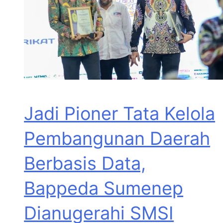
Jadi Pioner Tata Kelola
Pembangunan Daerah
Berbasis Data,
Bappeda Sumenep
Dianugerahi SMSI