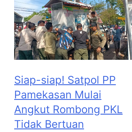
Siap-siap! Satpol PP
Pamekasan Mulai
Angkut Rombong PKL
Tidak Bertuan