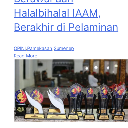
Halalbihalal IAAM,
Berakhir di Pelaminan
OPINI
,
Pamekasan
,
Sumenep
Read More