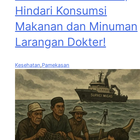
Hindari Konsumsi
Makanan dan Minuman
Larangan Dokter!
Kesehatan
,
Pamekasan