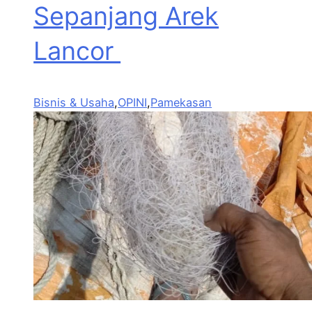
Sepanjang Arek
Lancor
Bisnis & Usaha
,
OPINI
,
Pamekasan