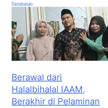
Pamekasan
Berawal dari
Halalbihalal IAAM,
Berakhir di Pelaminan