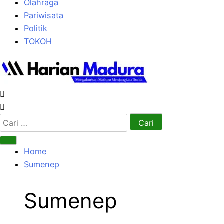
Olahraga
Pariwisata
Politik
TOKOH
Cari
untuk:
Home
Sumenep
Sumenep