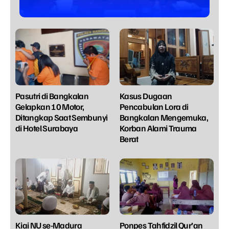
Pasutri di Bangkalan
Kasus Dugaan
Gelapkan 10 Motor,
Pencabulan Lora di
Ditangkap Saat Sembunyi
Bangkalan Mengemuka,
di Hotel Surabaya
Korban Alami Trauma
Berat
Kiai NU se-Madura
Ponpes Tahfidzil Qur’an