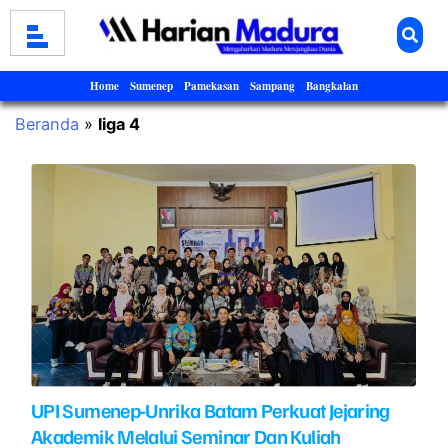
Home
Sumenep
Pamekasan
Sampang
Bangkalan
Beranda
»
liga 4
UPI Sumenep-Unrika Batam Perkuat Jejaring
Akademik Melalui Seminar Dan Kuliah