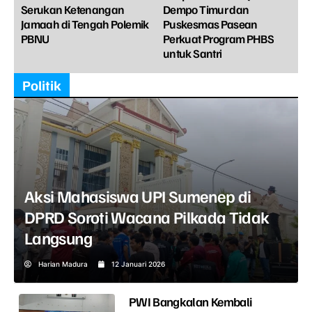
Serukan Ketenangan
Dempo Timur dan
Jamaah di Tengah Polemik
Puskesmas Pasean
PBNU
Perkuat Program PHBS
untuk Santri
Politik
Aksi Mahasiswa UPI Sumenep di
DPRD Soroti Wacana Pilkada Tidak
Langsung
Harian Madura
12 Januari 2026
PWI Bangkalan Kembali