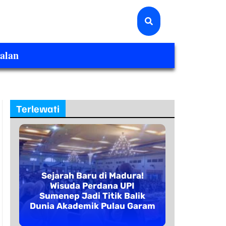
alan
Terlewati
Sejarah Baru di Madura!
Wisuda Perdana UPI
Sumenep Jadi Titik Balik
Dunia Akademik Pulau Garam