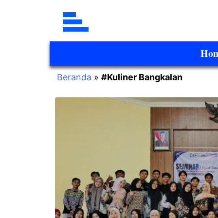
Ho
Beranda
»
#Kuliner Bangkalan