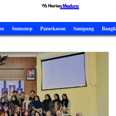
me
Sumenep
Pamekasan
Sampang
Bangk