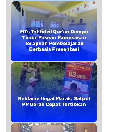
MTs Tahfidzil Qur’an Dempo
Timur Pasean Pamekasan
Terapkan Pembelajaran
Berbasis Presentasi
Reklame Ilegal Marak, Satpol
PP Gerak Cepat Tertibkan