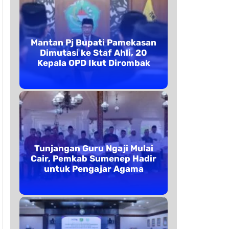
Mantan Pj Bupati Pamekasan
Dimutasi ke Staf Ahli, 20
Kepala OPD Ikut Dirombak
Tunjangan Guru Ngaji Mulai
Cair, Pemkab Sumenep Hadir
untuk Pengajar Agama