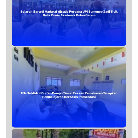
Sejarah Baru di Madura! Wisuda Perdana UPI Sumenep Jadi Titik
Balik Dunia Akademik Pulau Garam
MTs Tahfidzil Qur’an Dempo Timur Pasean Pamekasan Terapkan
Pembelajaran Berbasis Presentasi