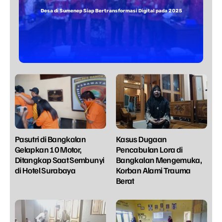
Desa di Sumenep Siap Bertransformasi Digital pada 2025
Pasutri di Bangkalan
Kasus Dugaan
Gelapkan 10 Motor,
Pencabulan Lora di
Ditangkap Saat Sembunyi
Bangkalan Mengemuka,
di Hotel Surabaya
Korban Alami Trauma
Berat