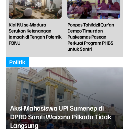
Kiai NU se-Madura
Ponpes Tahfidzil Qur’an
Serukan Ketenangan
Dempo Timur dan
Jamaah di Tengah Polemik
Puskesmas Pasean
PBNU
Perkuat Program PHBS
untuk Santri
Politik
Aksi Mahasiswa UPI Sumenep di
DPRD Soroti Wacana Pilkada Tidak
Langsung