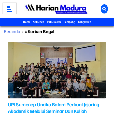
Home
Sumenep
Pamekasan
Sampang
Bangkalan
Beranda
»
#Korban Begal
UPI Sumenep-Unrika Batam Perkuat Jejaring
Akademik Melalui Seminar Dan Kuliah