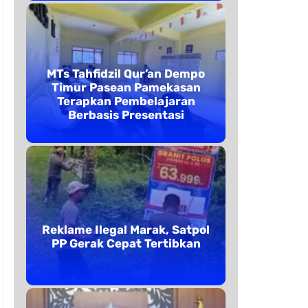
MTs Tahfidzil Qur’an Dempo
Timur Pasean Pamekasan
Terapkan Pembelajaran
Berbasis Presentasi
Reklame Ilegal Marak, Satpol
PP Gerak Cepat Tertibkan