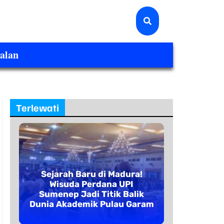
alan
Terlewati
Sejarah Baru di Madura!
Wisuda Perdana UPI
Sumenep Jadi Titik Balik
Dunia Akademik Pulau Garam