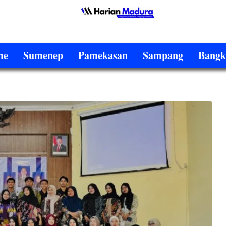
me
Sumenep
Pamekasan
Sampang
Bangk