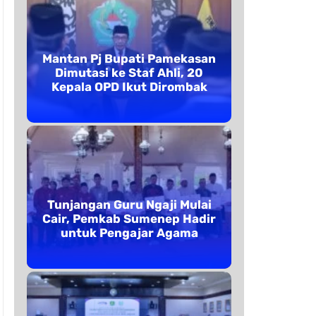
Mantan Pj Bupati Pamekasan
Dimutasi ke Staf Ahli, 20
Kepala OPD Ikut Dirombak
Tunjangan Guru Ngaji Mulai
Cair, Pemkab Sumenep Hadir
untuk Pengajar Agama