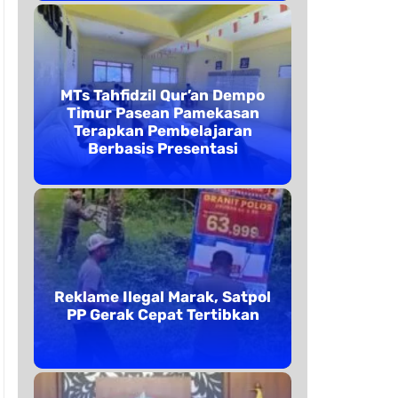
MTs Tahfidzil Qur’an Dempo
Timur Pasean Pamekasan
Terapkan Pembelajaran
Berbasis Presentasi
Reklame Ilegal Marak, Satpol
PP Gerak Cepat Tertibkan