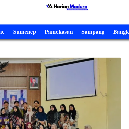
me
Sumenep
Pamekasan
Sampang
Bangk