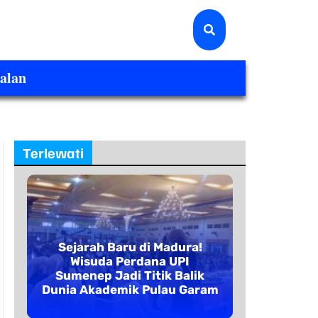
alan
Terlewati
Sejarah Baru di Madura!
Wisuda Perdana UPI
Sumenep Jadi Titik Balik
Dunia Akademik Pulau Garam