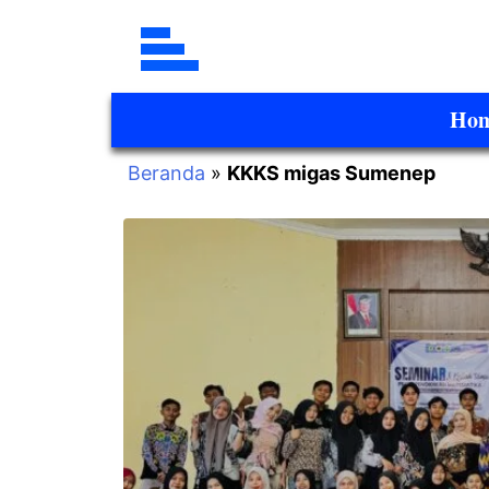
Ho
Beranda
»
KKKS migas Sumenep