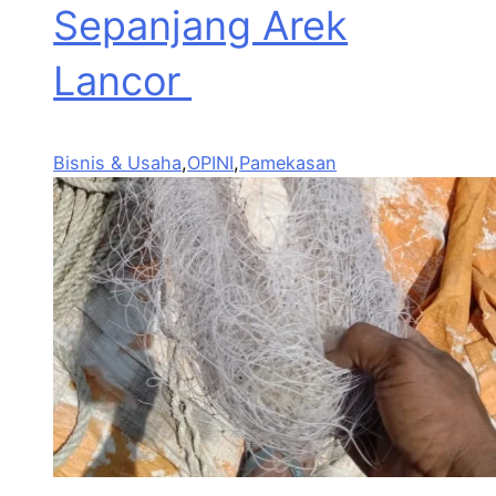
Sepanjang Arek
Lancor
Bisnis & Usaha
,
OPINI
,
Pamekasan