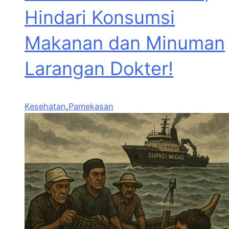
Hindari Konsumsi
Makanan dan Minuman
Larangan Dokter!
Kesehatan
,
Pamekasan