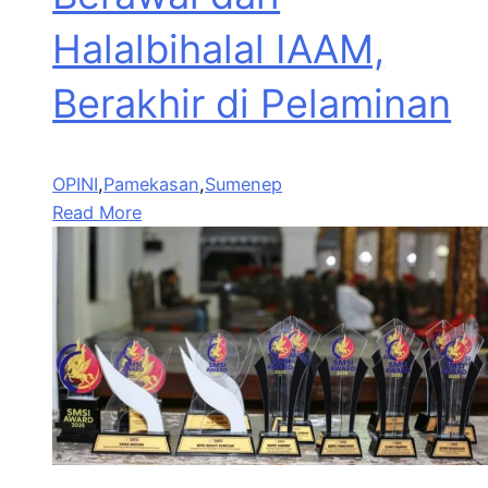
Halalbihalal IAAM,
Berakhir di Pelaminan
OPINI
,
Pamekasan
,
Sumenep
Read More