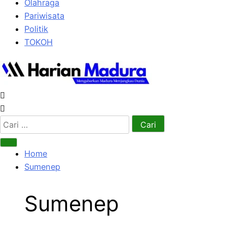
Olahraga
Pariwisata
Politik
TOKOH
Cari
untuk:
Home
Sumenep
Sumenep