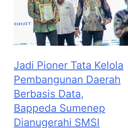
Jadi Pioner Tata Kelola
Pembangunan Daerah
Berbasis Data,
Bappeda Sumenep
Dianugerahi SMSI