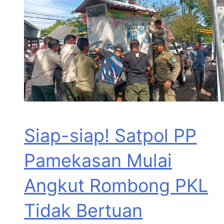
Siap-siap! Satpol PP
Pamekasan Mulai
Angkut Rombong PKL
Tidak Bertuan