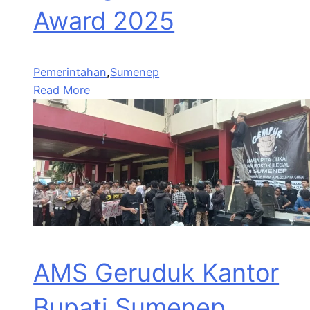
Award 2025
Pemerintahan
,
Sumenep
Read More
AMS Geruduk Kantor
Bupati Sumenep