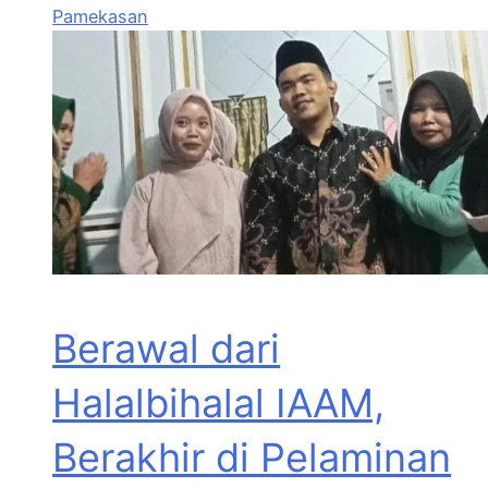
Pamekasan
Berawal dari
Halalbihalal IAAM,
Berakhir di Pelaminan