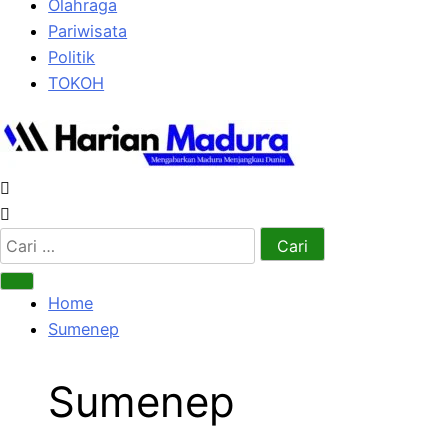
Olahraga
Pariwisata
Politik
TOKOH
Cari
untuk:
Home
Sumenep
Sumenep