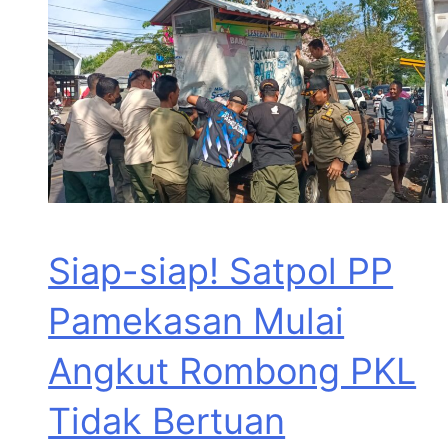
Siap-siap! Satpol PP
Pamekasan Mulai
Angkut Rombong PKL
Tidak Bertuan