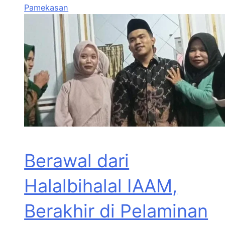
Pamekasan
Berawal dari
Halalbihalal IAAM,
Berakhir di Pelaminan