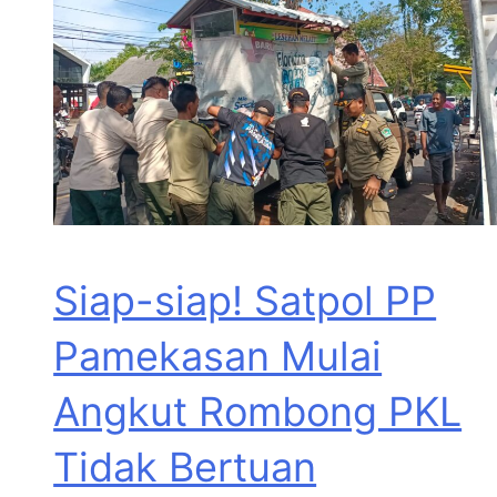
Siap-siap! Satpol PP
Pamekasan Mulai
Angkut Rombong PKL
Tidak Bertuan