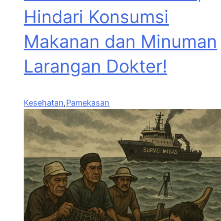
Hindari Konsumsi
Makanan dan Minuman
Larangan Dokter!
Kesehatan
,
Pamekasan