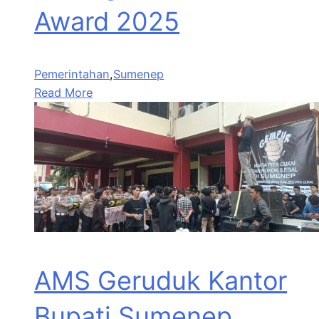
Award 2025
Pemerintahan
,
Sumenep
Read More
AMS Geruduk Kantor
Bupati Sumenep