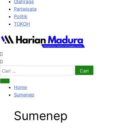
Olahraga
Pariwisata
Politik
TOKOH
Cari
untuk:
Home
Sumenep
Sumenep