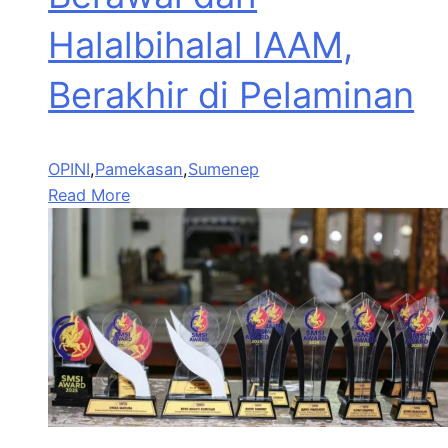
Halalbihalal IAAM,
Berakhir di Pelaminan
OPINI
,
Pamekasan
,
Sumenep
Read More