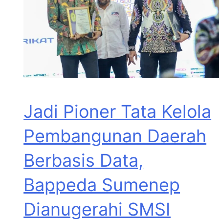
Jadi Pioner Tata Kelola
Pembangunan Daerah
Berbasis Data,
Bappeda Sumenep
Dianugerahi SMSI