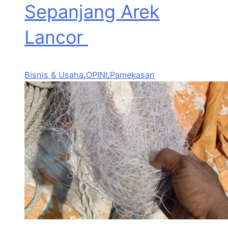
Sepanjang Arek
Lancor
Bisnis & Usaha
,
OPINI
,
Pamekasan