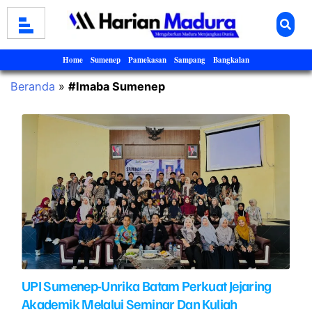
Home
Sumenep
Pamekasan
Sampang
Bangkalan
Beranda
»
#Imaba Sumenep
UPI Sumenep-Unrika Batam Perkuat Jejaring
Akademik Melalui Seminar Dan Kuliah