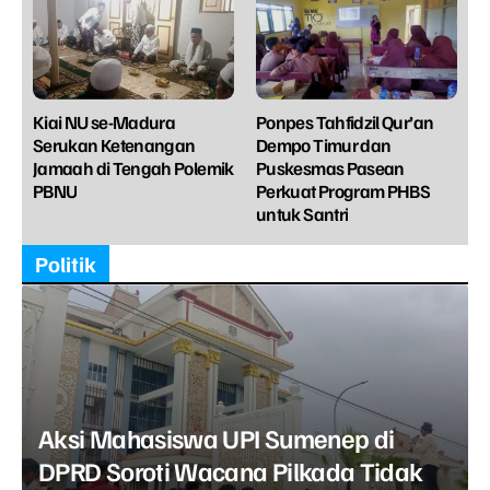
Kiai NU se-Madura
Ponpes Tahfidzil Qur’an
Serukan Ketenangan
Dempo Timur dan
Jamaah di Tengah Polemik
Puskesmas Pasean
PBNU
Perkuat Program PHBS
untuk Santri
Politik
Aksi Mahasiswa UPI Sumenep di
DPRD Soroti Wacana Pilkada Tidak