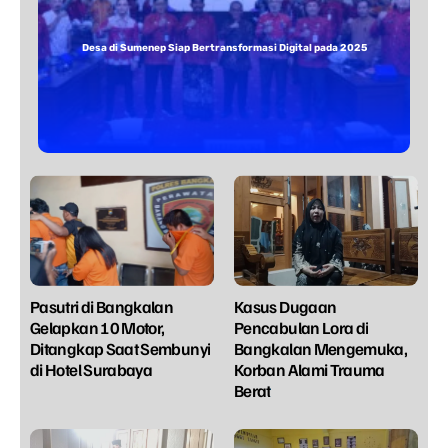
Desa di Sumenep Siap Bertransformasi Digital pada 2025
Pasutri di Bangkalan
Kasus Dugaan
Gelapkan 10 Motor,
Pencabulan Lora di
Ditangkap Saat Sembunyi
Bangkalan Mengemuka,
di Hotel Surabaya
Korban Alami Trauma
Berat