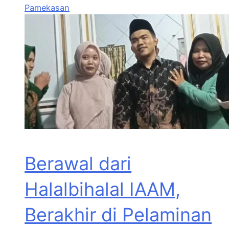
Pamekasan
Berawal dari
Halalbihalal IAAM,
Berakhir di Pelaminan