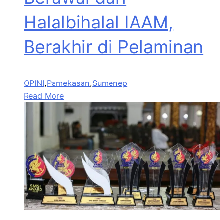
Halalbihalal IAAM,
Berakhir di Pelaminan
OPINI
,
Pamekasan
,
Sumenep
Read More