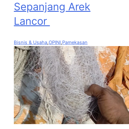
Sepanjang Arek
Lancor
Bisnis & Usaha
,
OPINI
,
Pamekasan