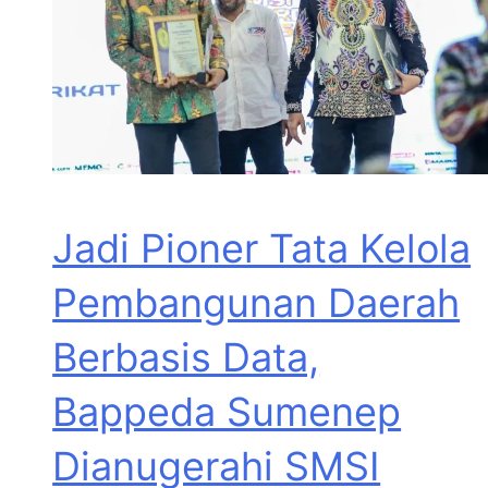
Jadi Pioner Tata Kelola
Pembangunan Daerah
Berbasis Data,
Bappeda Sumenep
Dianugerahi SMSI