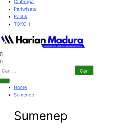
Olahraga
Pariwisata
Politik
TOKOH
Cari
untuk:
Home
Sumenep
Sumenep