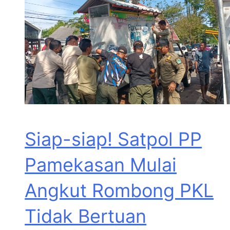
Siap-siap! Satpol PP
Pamekasan Mulai
Angkut Rombong PKL
Tidak Bertuan