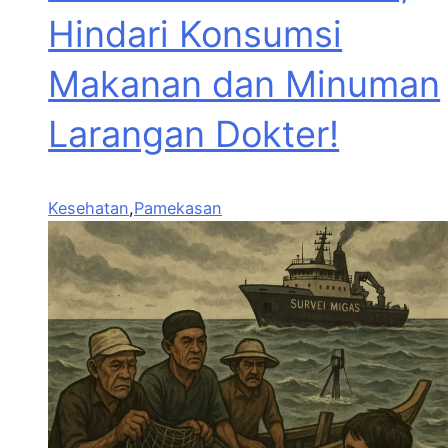
Hindari Konsumsi
Makanan dan Minuman
Larangan Dokter!
Kesehatan
,
Pamekasan