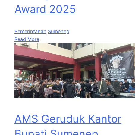
Award 2025
Pemerintahan
,
Sumenep
Read More
AMS Geruduk Kantor
Bupati Sumenep