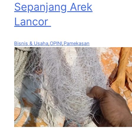
Sepanjang Arek
Lancor
Bisnis & Usaha
,
OPINI
,
Pamekasan