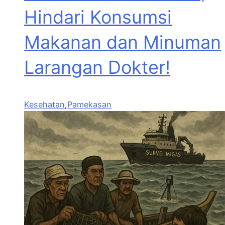
Hindari Konsumsi
Makanan dan Minuman
Larangan Dokter!
Kesehatan
,
Pamekasan