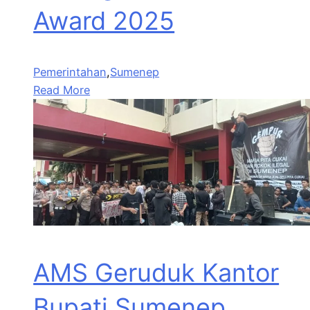
Award 2025
Pemerintahan
,
Sumenep
Read More
AMS Geruduk Kantor
Bupati Sumenep