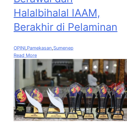
Halalbihalal IAAM,
Berakhir di Pelaminan
OPINI
,
Pamekasan
,
Sumenep
Read More