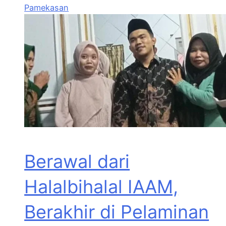
Pamekasan
Berawal dari
Halalbihalal IAAM,
Berakhir di Pelaminan