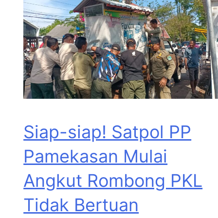
Siap-siap! Satpol PP
Pamekasan Mulai
Angkut Rombong PKL
Tidak Bertuan