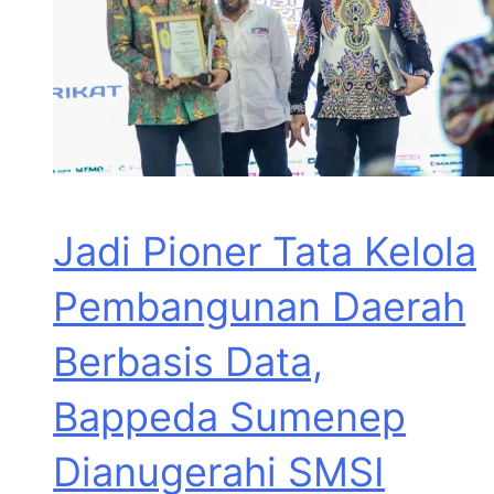
Jadi Pioner Tata Kelola
Pembangunan Daerah
Berbasis Data,
Bappeda Sumenep
Dianugerahi SMSI