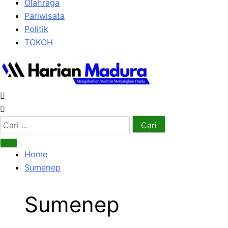
Olahraga
Pariwisata
Politik
TOKOH
Cari
untuk:
Home
Sumenep
Sumenep