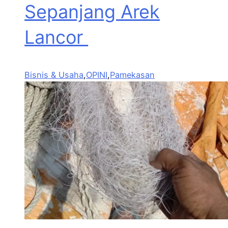
Sepanjang Arek
Lancor
Bisnis & Usaha
,
OPINI
,
Pamekasan