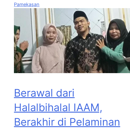
Pamekasan
Berawal dari
Halalbihalal IAAM,
Berakhir di Pelaminan