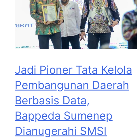
Jadi Pioner Tata Kelola
Pembangunan Daerah
Berbasis Data,
Bappeda Sumenep
Dianugerahi SMSI