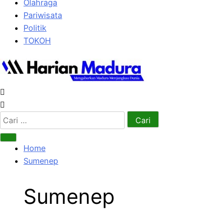
Olahraga
Pariwisata
Politik
TOKOH
Cari
untuk:
Home
Sumenep
Sumenep