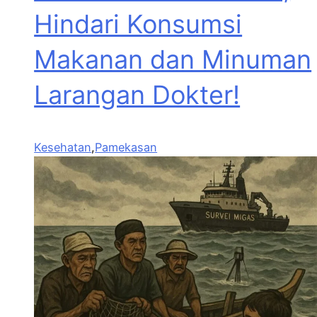
Hindari Konsumsi
Makanan dan Minuman
Larangan Dokter!
Kesehatan
,
Pamekasan