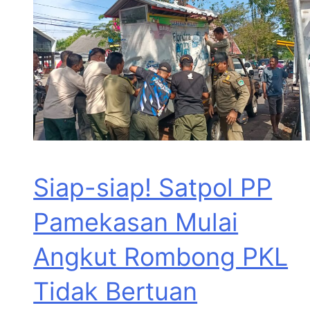
Siap-siap! Satpol PP
Pamekasan Mulai
Angkut Rombong PKL
Tidak Bertuan