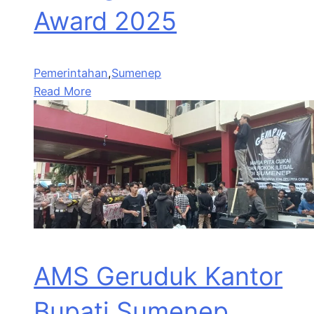
Award 2025
Pemerintahan
,
Sumenep
Read More
AMS Geruduk Kantor
Bupati Sumenep