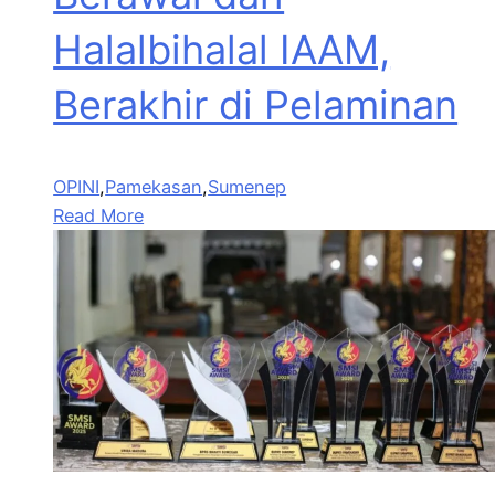
Halalbihalal IAAM,
Berakhir di Pelaminan
OPINI
,
Pamekasan
,
Sumenep
Read More