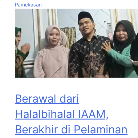
Pamekasan
Berawal dari
Halalbihalal IAAM,
Berakhir di Pelaminan