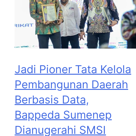
Jadi Pioner Tata Kelola
Pembangunan Daerah
Berbasis Data,
Bappeda Sumenep
Dianugerahi SMSI