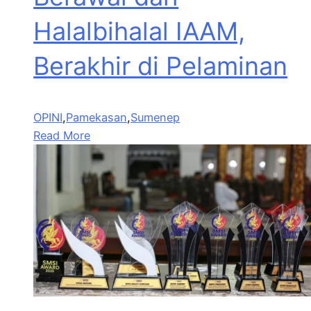
Halalbihalal IAAM,
Berakhir di Pelaminan
OPINI
,
Pamekasan
,
Sumenep
Read More