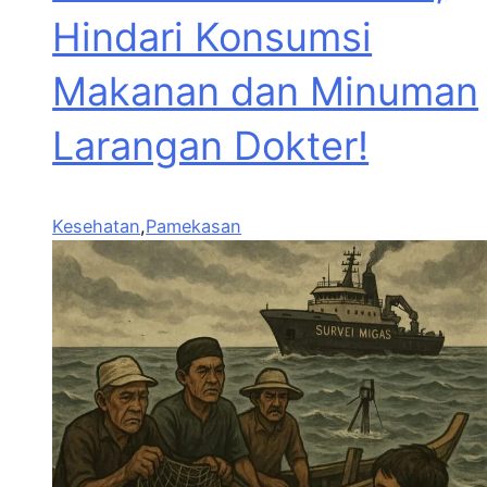
Hindari Konsumsi
Makanan dan Minuman
Larangan Dokter!
Kesehatan
,
Pamekasan