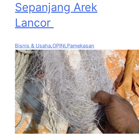
Sepanjang Arek
Lancor
Bisnis & Usaha
,
OPINI
,
Pamekasan