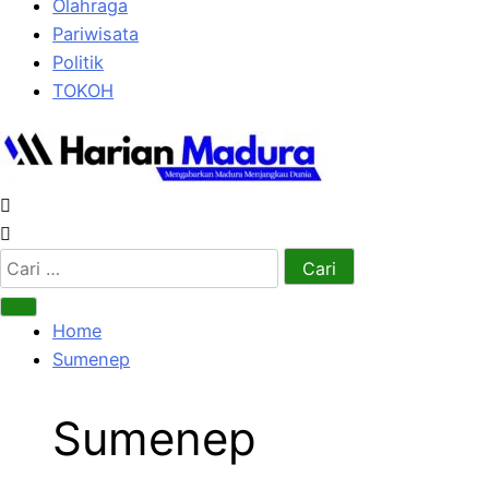
Olahraga
Pariwisata
Politik
TOKOH
Cari
untuk:
Home
Sumenep
Sumenep