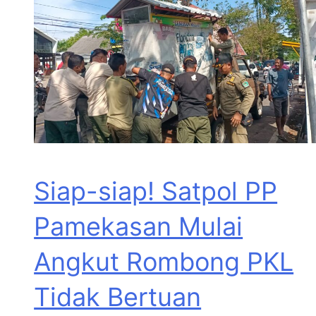
Siap-siap! Satpol PP
Pamekasan Mulai
Angkut Rombong PKL
Tidak Bertuan