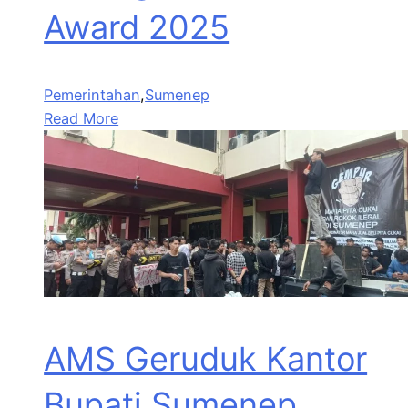
Award 2025
Pemerintahan
,
Sumenep
Read More
AMS Geruduk Kantor
Bupati Sumenep