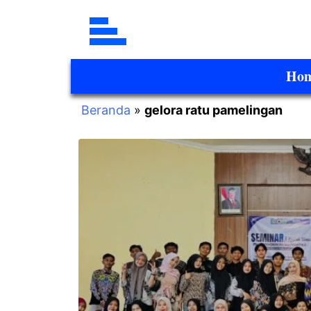
Ho
Beranda
»
gelora ratu pamelingan