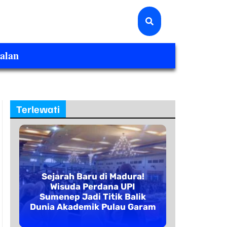
alan
Terlewati
Sejarah Baru di Madura!
Wisuda Perdana UPI
Sumenep Jadi Titik Balik
Dunia Akademik Pulau Garam