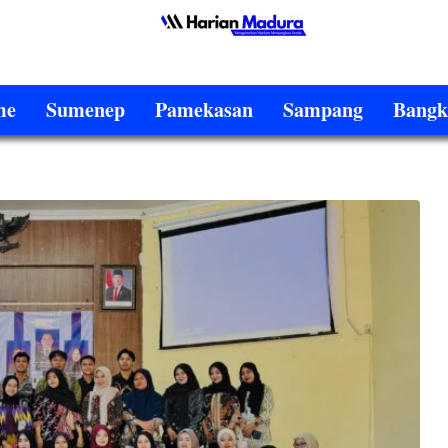
me
Sumenep
Pamekasan
Sampang
Bangk