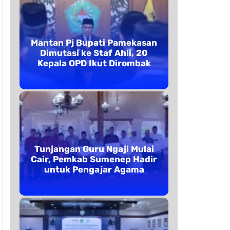
Mantan Pj Bupati Pamekasan
Dimutasi ke Staf Ahli, 20
Kepala OPD Ikut Dirombak
Tunjangan Guru Ngaji Mulai
Cair, Pemkab Sumenep Hadir
untuk Pengajar Agama