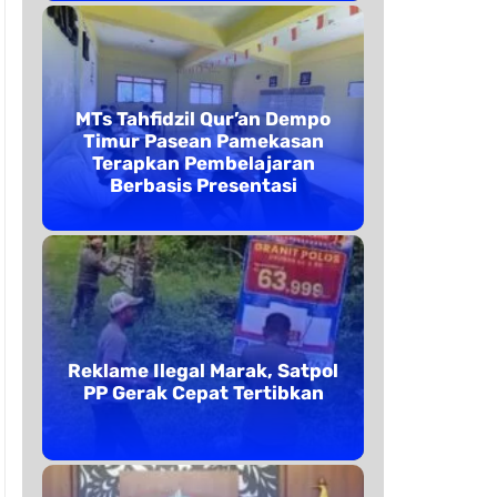
MTs Tahfidzil Qur’an Dempo
Timur Pasean Pamekasan
Terapkan Pembelajaran
Berbasis Presentasi
Reklame Ilegal Marak, Satpol
PP Gerak Cepat Tertibkan