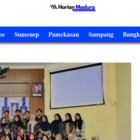
me
Sumenep
Pamekasan
Sampang
Bangk