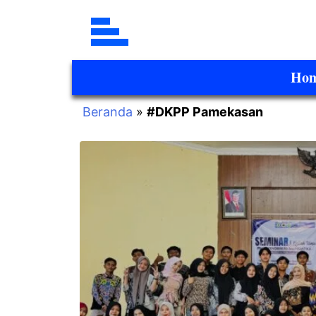
Ho
Beranda
»
#DKPP Pamekasan