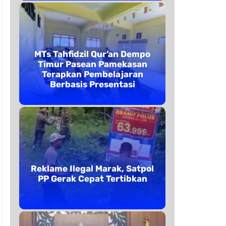
MTs Tahfidzil Qur’an Dempo
Timur Pasean Pamekasan
Terapkan Pembelajaran
Berbasis Presentasi
Reklame Ilegal Marak, Satpol
PP Gerak Cepat Tertibkan