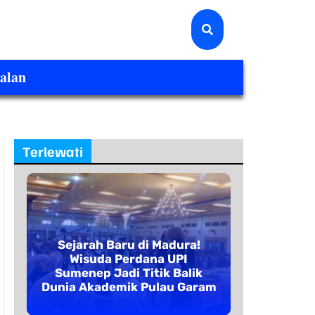
alan
Terlewati
Sejarah Baru di Madura!
Wisuda Perdana UPI
Sumenep Jadi Titik Balik
Dunia Akademik Pulau Garam