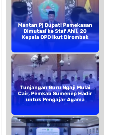
Mantan Pj Bupati Pamekasan
Dimutasi ke Staf Ahli, 20
Kepala OPD Ikut Dirombak
Tunjangan Guru Ngaji Mulai
Cair, Pemkab Sumenep Hadir
untuk Pengajar Agama