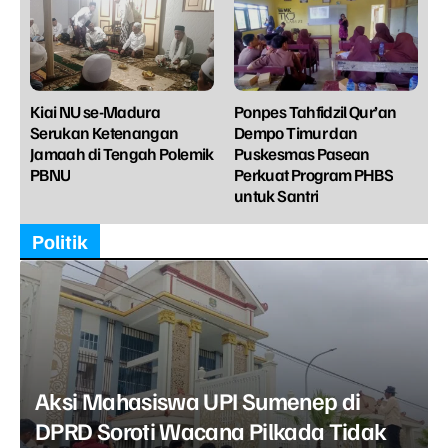
Kiai NU se-Madura
Ponpes Tahfidzil Qur’an
Serukan Ketenangan
Dempo Timur dan
Jamaah di Tengah Polemik
Puskesmas Pasean
PBNU
Perkuat Program PHBS
untuk Santri
Politik
Aksi Mahasiswa UPI Sumenep di
DPRD Soroti Wacana Pilkada Tidak