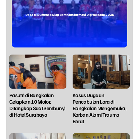
Desa di Sumenep Siap Bertransformasi Digital pada 2025
Pasutri di Bangkalan
Kasus Dugaan
Gelapkan 10 Motor,
Pencabulan Lora di
Ditangkap Saat Sembunyi
Bangkalan Mengemuka,
di Hotel Surabaya
Korban Alami Trauma
Berat