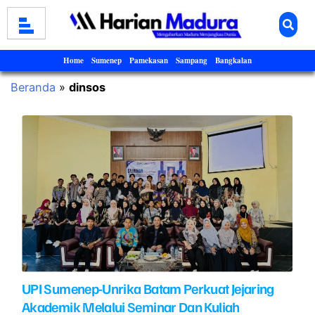
Home
Sumenep
Pamekasan
Sampang
Bangkalan
Beranda
»
dinsos
UPI Sumenep-Unrika Batam Perkuat Jejaring
Akademik Melalui Seminar Dan Kuliah