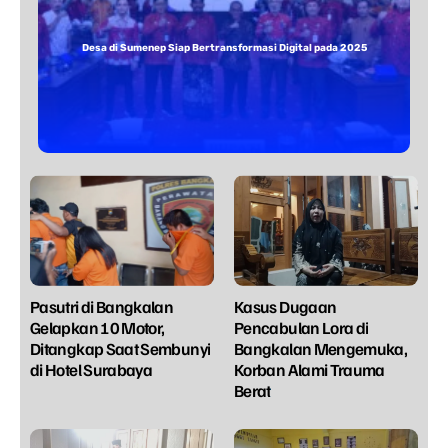
Desa di Sumenep Siap Bertransformasi Digital pada 2025
Pasutri di Bangkalan
Kasus Dugaan
Gelapkan 10 Motor,
Pencabulan Lora di
Ditangkap Saat Sembunyi
Bangkalan Mengemuka,
di Hotel Surabaya
Korban Alami Trauma
Berat