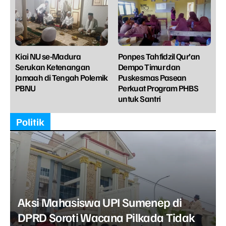
Kiai NU se-Madura
Ponpes Tahfidzil Qur’an
Serukan Ketenangan
Dempo Timur dan
Jamaah di Tengah Polemik
Puskesmas Pasean
PBNU
Perkuat Program PHBS
untuk Santri
Politik
Aksi Mahasiswa UPI Sumenep di
DPRD Soroti Wacana Pilkada Tidak