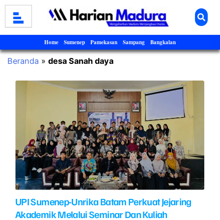
Home
Sumenep
Pamekasan
Sampang
Bangkalan
Beranda
»
desa Sanah daya
UPI Sumenep-Unrika Batam Perkuat Jejaring
Akademik Melalui Seminar Dan Kuliah