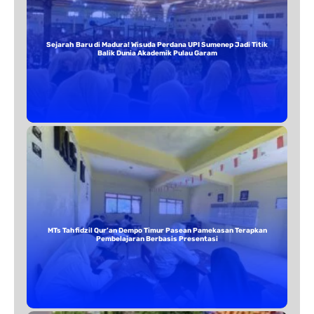
Sejarah Baru di Madura! Wisuda Perdana UPI Sumenep Jadi Titik
Balik Dunia Akademik Pulau Garam
MTs Tahfidzil Qur’an Dempo Timur Pasean Pamekasan Terapkan
Pembelajaran Berbasis Presentasi