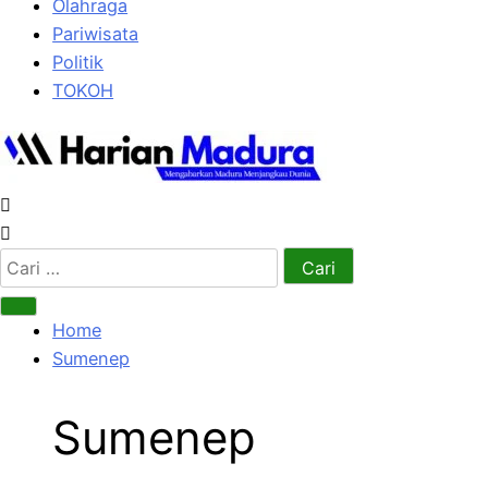
Olahraga
Pariwisata
Politik
TOKOH
Cari
untuk:
Home
Sumenep
Sumenep