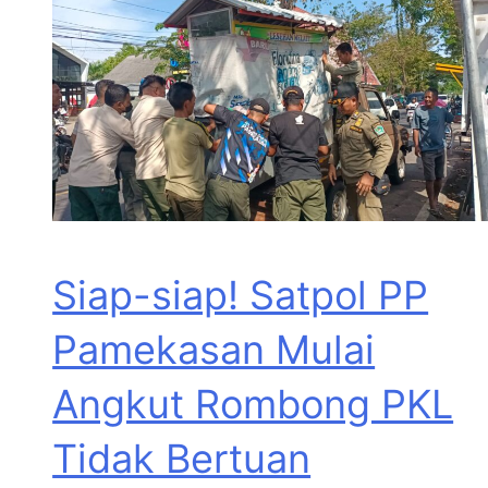
Siap-siap! Satpol PP
Pamekasan Mulai
Angkut Rombong PKL
Tidak Bertuan