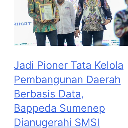
Jadi Pioner Tata Kelola
Pembangunan Daerah
Berbasis Data,
Bappeda Sumenep
Dianugerahi SMSI