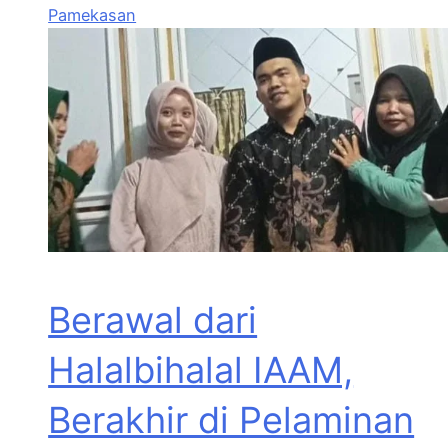
Pamekasan
Berawal dari
Halalbihalal IAAM,
Berakhir di Pelaminan