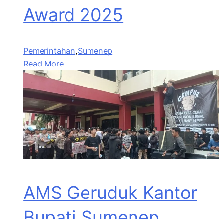
Award 2025
Pemerintahan
,
Sumenep
Read More
AMS Geruduk Kantor
Bupati Sumenep