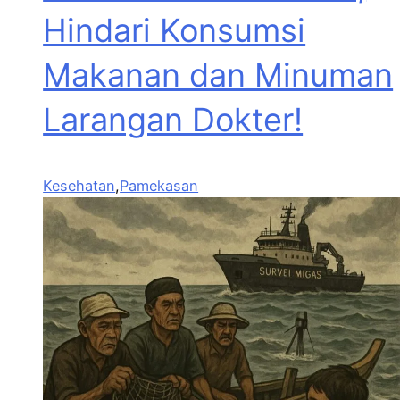
Hindari Konsumsi
Makanan dan Minuman
Larangan Dokter!
Kesehatan
,
Pamekasan