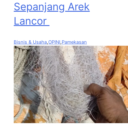
Sepanjang Arek
Lancor
Bisnis & Usaha
,
OPINI
,
Pamekasan