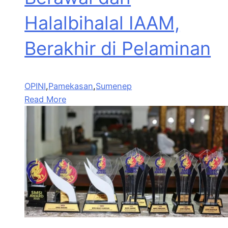
Halalbihalal IAAM,
Berakhir di Pelaminan
OPINI
,
Pamekasan
,
Sumenep
Read More