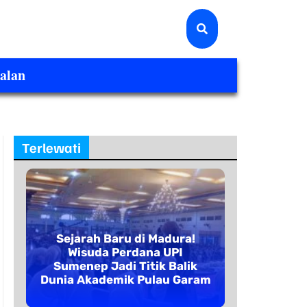
alan
Terlewati
Sejarah Baru di Madura!
Wisuda Perdana UPI
Sumenep Jadi Titik Balik
Dunia Akademik Pulau Garam