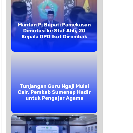
Mantan Pj Bupati Pamekasan
Dimutasi ke Staf Ahli, 20
Kepala OPD Ikut Dirombak
Tunjangan Guru Ngaji Mulai
Cair, Pemkab Sumenep Hadir
untuk Pengajar Agama