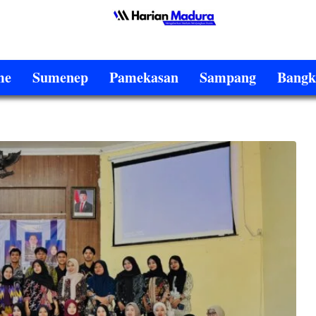
me
Sumenep
Pamekasan
Sampang
Bangk