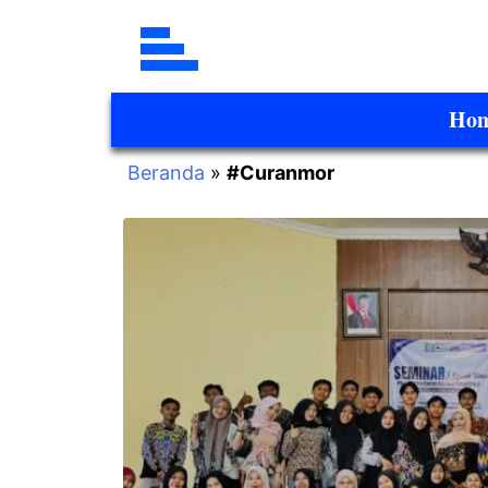
Ho
Beranda
»
#Curanmor