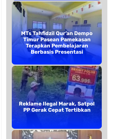
MTs Tahfidzil Qur’an Dempo
Timur Pasean Pamekasan
Terapkan Pembelajaran
Berbasis Presentasi
Reklame Ilegal Marak, Satpol
PP Gerak Cepat Tertibkan