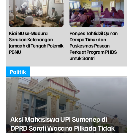
Kiai NU se-Madura
Ponpes Tahfidzil Qur’an
Serukan Ketenangan
Dempo Timur dan
Jamaah di Tengah Polemik
Puskesmas Pasean
PBNU
Perkuat Program PHBS
untuk Santri
Politik
Aksi Mahasiswa UPI Sumenep di
DPRD Soroti Wacana Pilkada Tidak