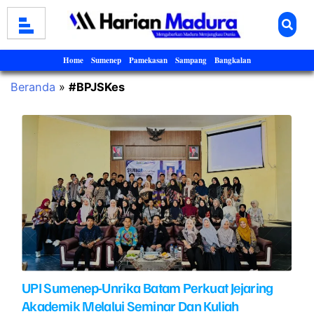
Home
Sumenep
Pamekasan
Sampang
Bangkalan
Beranda
»
#BPJSKes
UPI Sumenep-Unrika Batam Perkuat Jejaring
Akademik Melalui Seminar Dan Kuliah