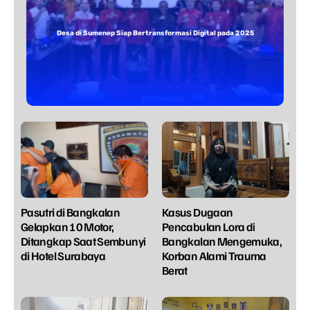
Desa di Sumenep Siap Bertransformasi Digital pada 2025
Pasutri di Bangkalan
Kasus Dugaan
Gelapkan 10 Motor,
Pencabulan Lora di
Ditangkap Saat Sembunyi
Bangkalan Mengemuka,
di Hotel Surabaya
Korban Alami Trauma
Berat