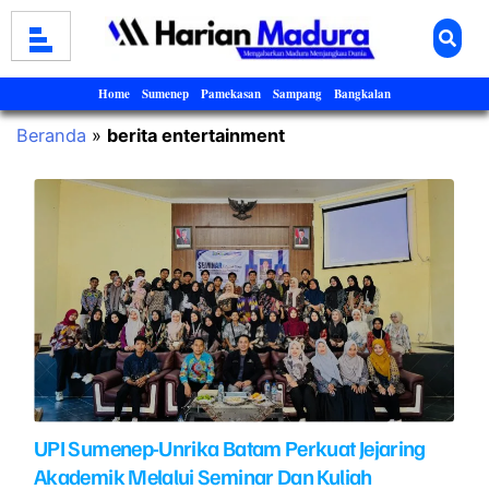
Home
Sumenep
Pamekasan
Sampang
Bangkalan
Beranda
»
berita entertainment
UPI Sumenep-Unrika Batam Perkuat Jejaring
Akademik Melalui Seminar Dan Kuliah