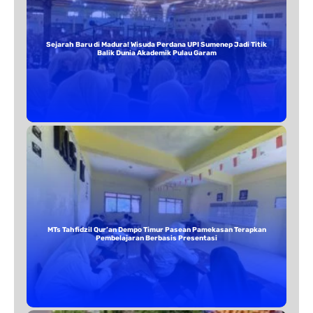
Sejarah Baru di Madura! Wisuda Perdana UPI Sumenep Jadi Titik
Balik Dunia Akademik Pulau Garam
MTs Tahfidzil Qur’an Dempo Timur Pasean Pamekasan Terapkan
Pembelajaran Berbasis Presentasi