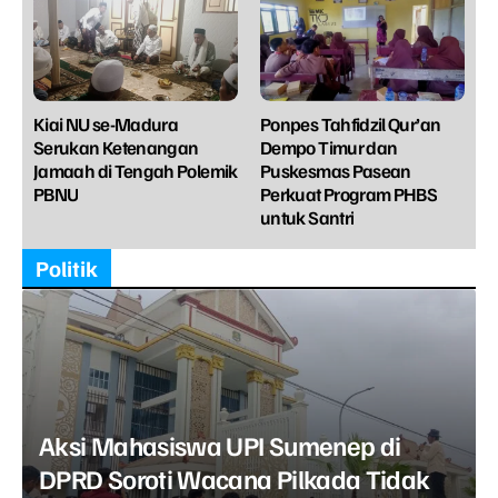
Kiai NU se-Madura
Ponpes Tahfidzil Qur’an
Serukan Ketenangan
Dempo Timur dan
Jamaah di Tengah Polemik
Puskesmas Pasean
PBNU
Perkuat Program PHBS
untuk Santri
Politik
Aksi Mahasiswa UPI Sumenep di
DPRD Soroti Wacana Pilkada Tidak