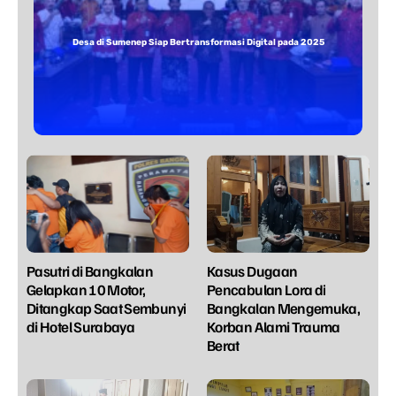
Desa di Sumenep Siap Bertransformasi Digital pada 2025
Pasutri di Bangkalan
Kasus Dugaan
Gelapkan 10 Motor,
Pencabulan Lora di
Ditangkap Saat Sembunyi
Bangkalan Mengemuka,
di Hotel Surabaya
Korban Alami Trauma
Berat