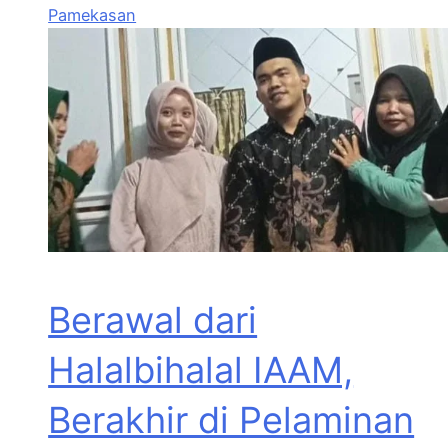
Pamekasan
Berawal dari
Halalbihalal IAAM,
Berakhir di Pelaminan