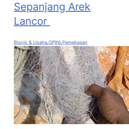
Sepanjang Arek
Lancor
Bisnis & Usaha
,
OPINI
,
Pamekasan