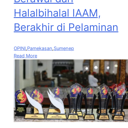
Halalbihalal IAAM,
Berakhir di Pelaminan
OPINI
,
Pamekasan
,
Sumenep
Read More