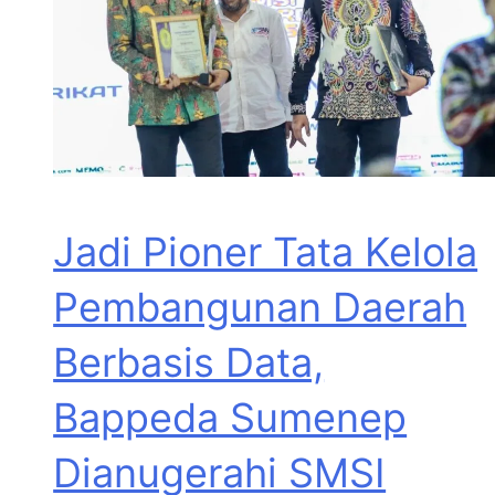
Jadi Pioner Tata Kelola
Pembangunan Daerah
Berbasis Data,
Bappeda Sumenep
Dianugerahi SMSI