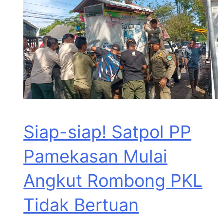
Siap-siap! Satpol PP
Pamekasan Mulai
Angkut Rombong PKL
Tidak Bertuan