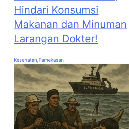
Hindari Konsumsi
Makanan dan Minuman
Larangan Dokter!
Kesehatan
,
Pamekasan