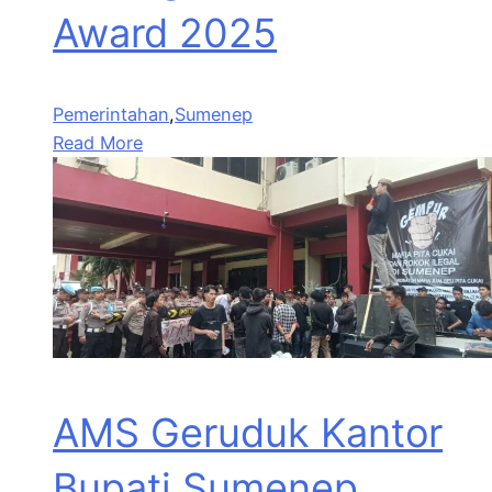
Award 2025
Pemerintahan
,
Sumenep
Read More
AMS Geruduk Kantor
Bupati Sumenep