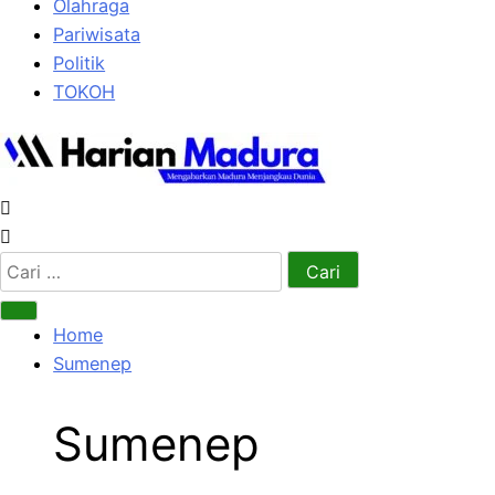
Olahraga
Pariwisata
Politik
TOKOH
Cari
untuk:
Home
Sumenep
Sumenep