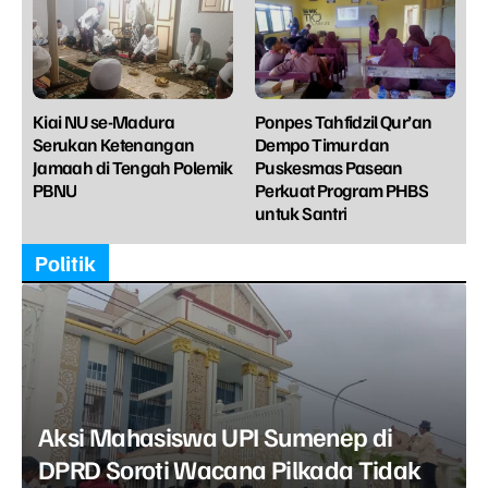
Kiai NU se-Madura
Ponpes Tahfidzil Qur’an
Serukan Ketenangan
Dempo Timur dan
Jamaah di Tengah Polemik
Puskesmas Pasean
PBNU
Perkuat Program PHBS
untuk Santri
Politik
Aksi Mahasiswa UPI Sumenep di
DPRD Soroti Wacana Pilkada Tidak