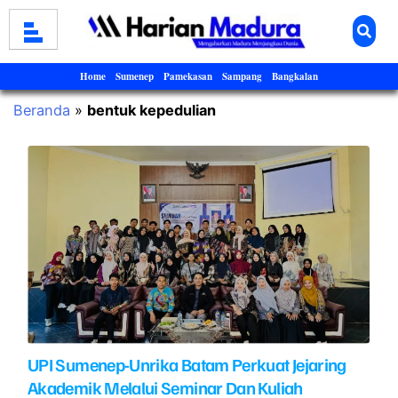
Home
Sumenep
Pamekasan
Sampang
Bangkalan
Beranda
»
bentuk kepedulian
UPI Sumenep-Unrika Batam Perkuat Jejaring
Akademik Melalui Seminar Dan Kuliah