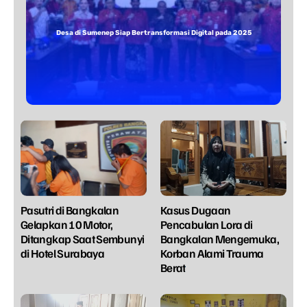
Desa di Sumenep Siap Bertransformasi Digital pada 2025
Pasutri di Bangkalan
Kasus Dugaan
Gelapkan 10 Motor,
Pencabulan Lora di
Ditangkap Saat Sembunyi
Bangkalan Mengemuka,
di Hotel Surabaya
Korban Alami Trauma
Berat