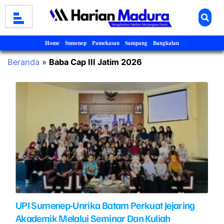
Home
Sumenep
Pamekasan
Sampang
Bangkalan
Beranda
»
Baba Cap III Jatim 2026
UPI Sumenep-Unrika Batam Perkuat Jejaring
Akademik Melalui Seminar Dan Kuliah