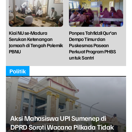
Kiai NU se-Madura
Ponpes Tahfidzil Qur’an
Serukan Ketenangan
Dempo Timur dan
Jamaah di Tengah Polemik
Puskesmas Pasean
PBNU
Perkuat Program PHBS
untuk Santri
Politik
Aksi Mahasiswa UPI Sumenep di
DPRD Soroti Wacana Pilkada Tidak