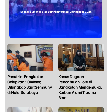
Desa di Sumenep Siap Bertransformasi Digital pada 2025
Pasutri di Bangkalan
Kasus Dugaan
Gelapkan 10 Motor,
Pencabulan Lora di
Ditangkap Saat Sembunyi
Bangkalan Mengemuka,
di Hotel Surabaya
Korban Alami Trauma
Berat