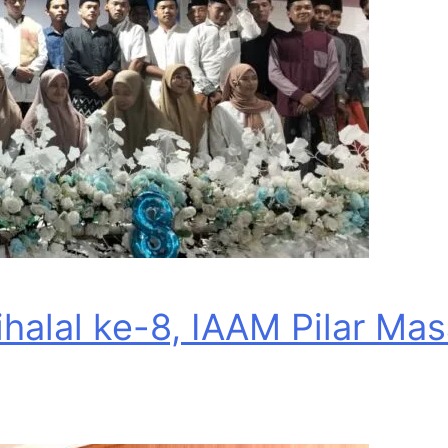
Bihalal ke-8, IAAM Pilar M