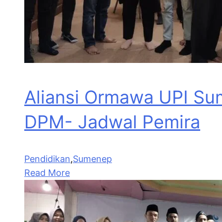
Aliansi Ormawa UPI Su
DPM- Jadwal Pemira
Pendidikan
,
Sumenep
Read More