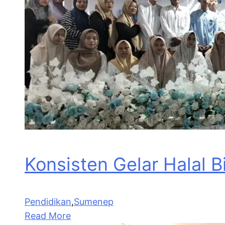
Konsisten Gelar Halal 
Pendidikan
,
Sumenep
Read More