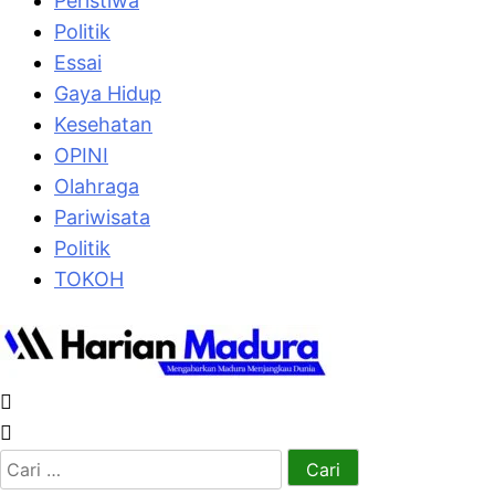
Peristiwa
Politik
Essai
Gaya Hidup
Kesehatan
OPINI
Olahraga
Pariwisata
Politik
TOKOH
Cari
untuk: