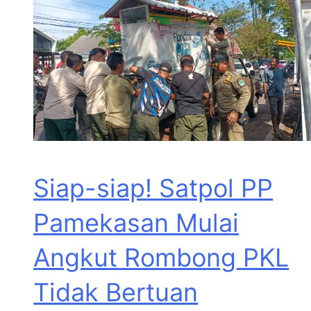
Siap-siap! Satpol PP
Pamekasan Mulai
Angkut Rombong PKL
Tidak Bertuan