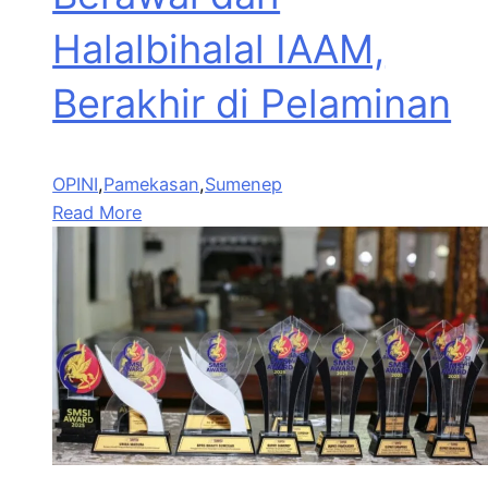
Halalbihalal IAAM,
Berakhir di Pelaminan
OPINI
,
Pamekasan
,
Sumenep
Read More