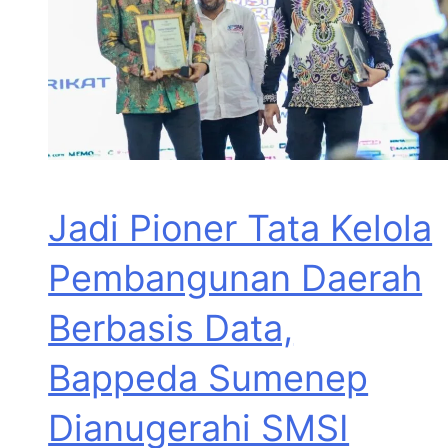
Jadi Pioner Tata Kelola
Pembangunan Daerah
Berbasis Data,
Bappeda Sumenep
Dianugerahi SMSI