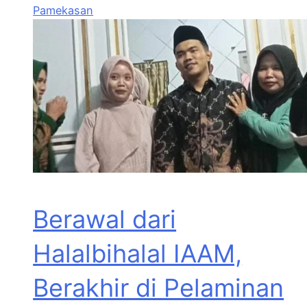
Pamekasan
Berawal dari
Halalbihalal IAAM,
Berakhir di Pelaminan