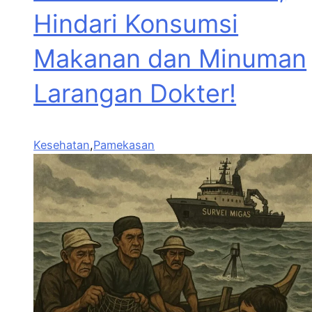
Hindari Konsumsi
Makanan dan Minuman
Larangan Dokter!
Kesehatan
,
Pamekasan