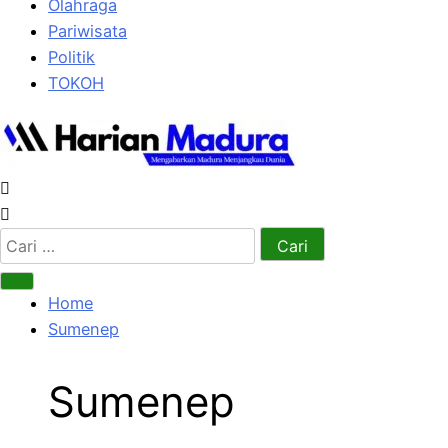
Olahraga
Pariwisata
Politik
TOKOH
Cari
untuk:
Home
Sumenep
Sumenep