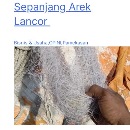
Sepanjang Arek
Lancor
Bisnis & Usaha
,
OPINI
,
Pamekasan