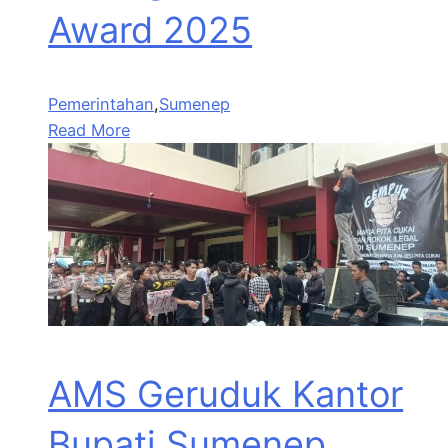
Award 2025
Pemerintahan
,
Sumenep
Read More
AMS Geruduk Kantor
Bupati Sumenep