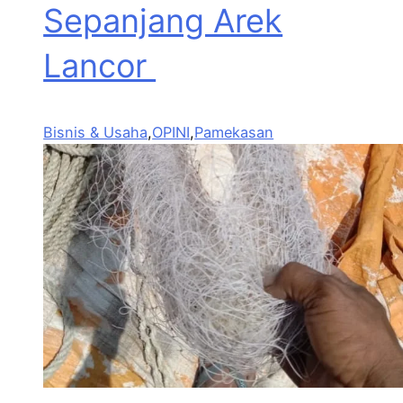
Sepanjang Arek
Lancor
Bisnis & Usaha
,
OPINI
,
Pamekasan