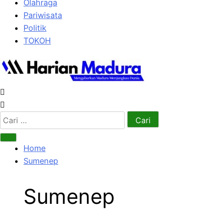
Olahraga
Pariwisata
Politik
TOKOH
Cari
untuk:
Home
Sumenep
Sumenep