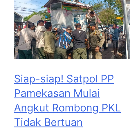
Siap-siap! Satpol PP
Pamekasan Mulai
Angkut Rombong PKL
Tidak Bertuan