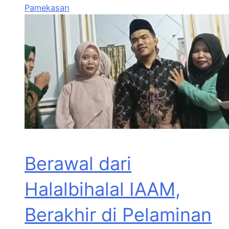
Pamekasan
Berawal dari
Halalbihalal IAAM,
Berakhir di Pelaminan