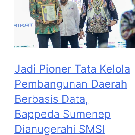
Jadi Pioner Tata Kelola
Pembangunan Daerah
Berbasis Data,
Bappeda Sumenep
Dianugerahi SMSI