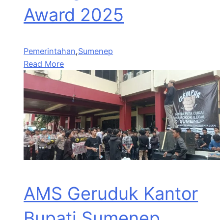
Award 2025
Pemerintahan
,
Sumenep
Read More
AMS Geruduk Kantor
Bupati Sumenep