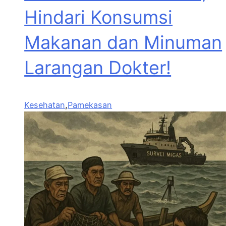
Hindari Konsumsi
Makanan dan Minuman
Larangan Dokter!
Kesehatan
,
Pamekasan