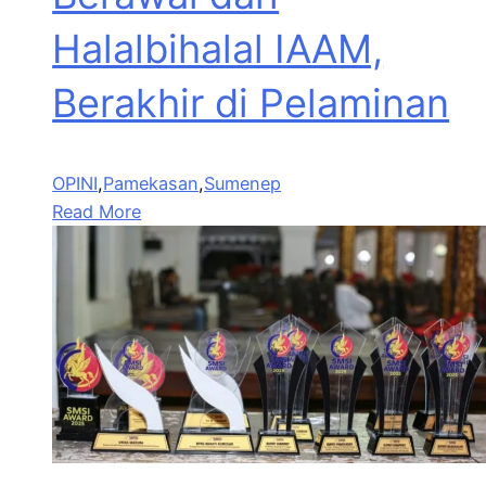
Halalbihalal IAAM,
Berakhir di Pelaminan
OPINI
,
Pamekasan
,
Sumenep
Read More