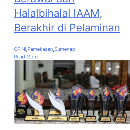
Halalbihalal IAAM,
Berakhir di Pelaminan
OPINI
,
Pamekasan
,
Sumenep
Read More