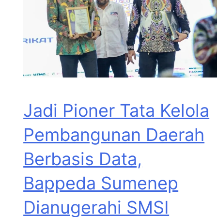
Jadi Pioner Tata Kelola
Pembangunan Daerah
Berbasis Data,
Bappeda Sumenep
Dianugerahi SMSI