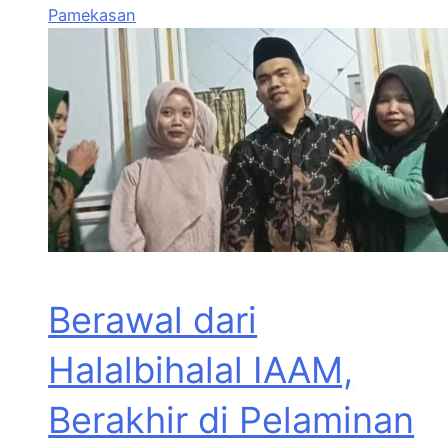
Pamekasan
Berawal dari
Halalbihalal IAAM,
Berakhir di Pelaminan