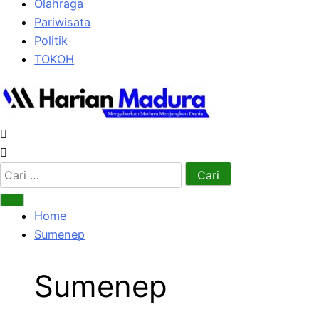
Olahraga
Pariwisata
Politik
TOKOH
Cari
untuk:
Home
Sumenep
Sumenep