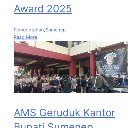
Award 2025
Pemerintahan
,
Sumenep
Read More
AMS Geruduk Kantor
Bupati Sumenep