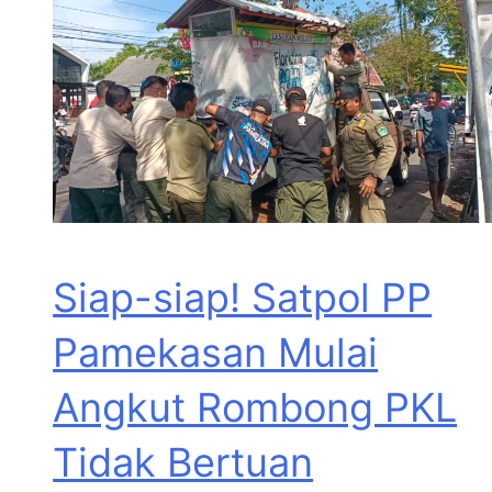
Siap-siap! Satpol PP
Pamekasan Mulai
Angkut Rombong PKL
Tidak Bertuan