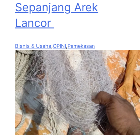
Sepanjang Arek
Lancor
Bisnis & Usaha
,
OPINI
,
Pamekasan