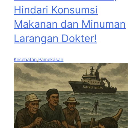
Hindari Konsumsi
Makanan dan Minuman
Larangan Dokter!
Kesehatan
,
Pamekasan