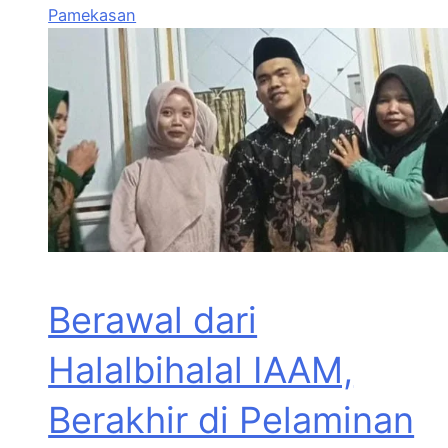
Pamekasan
Berawal dari
Halalbihalal IAAM,
Berakhir di Pelaminan