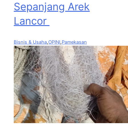
Sepanjang Arek
Lancor
Bisnis & Usaha
,
OPINI
,
Pamekasan