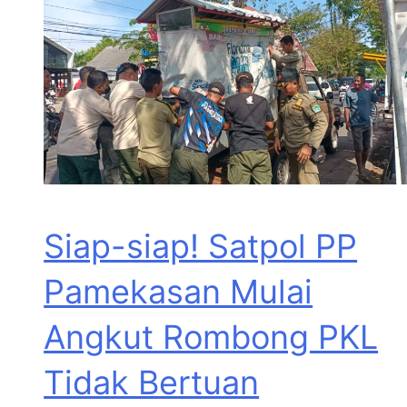
Siap-siap! Satpol PP
Pamekasan Mulai
Angkut Rombong PKL
Tidak Bertuan