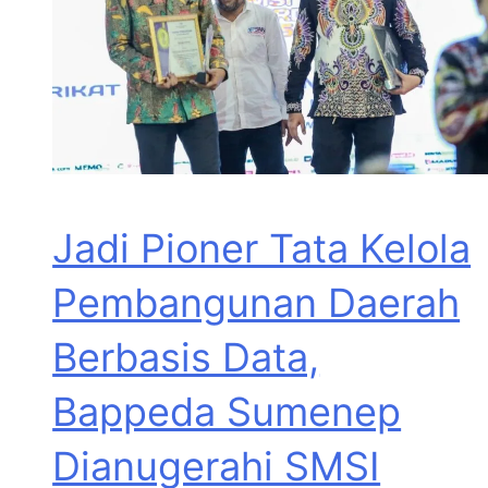
Jadi Pioner Tata Kelola
Pembangunan Daerah
Berbasis Data,
Bappeda Sumenep
Dianugerahi SMSI