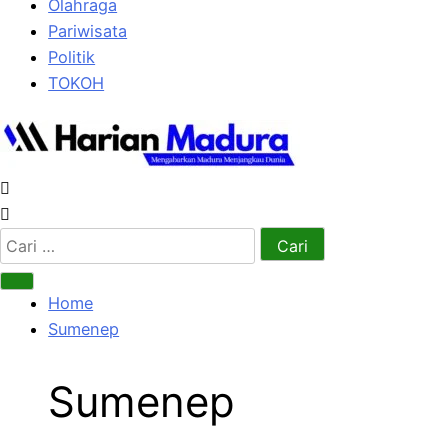
Olahraga
Pariwisata
Politik
TOKOH
Cari
untuk:
Home
Sumenep
Sumenep