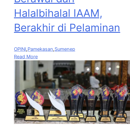
Halalbihalal IAAM,
Berakhir di Pelaminan
OPINI
,
Pamekasan
,
Sumenep
Read More