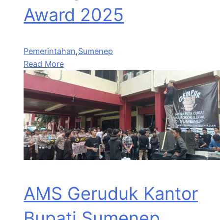
Award 2025
Pemerintahan
,
Sumenep
Read More
AMS Geruduk Kantor
Bupati Sumenep