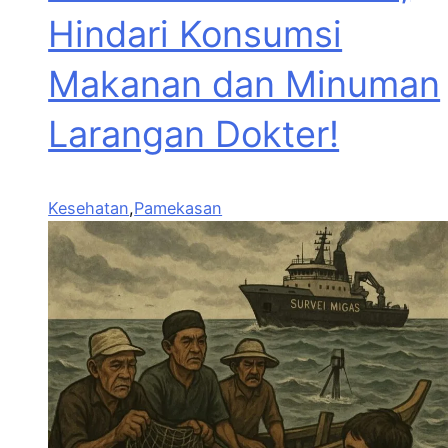
Hindari Konsumsi
Makanan dan Minuman
Larangan Dokter!
Kesehatan
,
Pamekasan