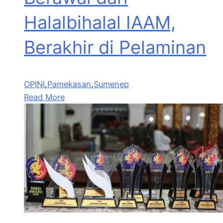
Halalbihalal IAAM,
Berakhir di Pelaminan
OPINI
,
Pamekasan
,
Sumenep
Read More