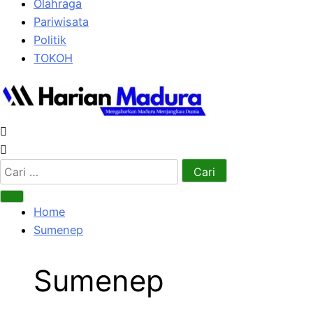
Olahraga
Pariwisata
Politik
TOKOH
Cari
untuk:
Home
Sumenep
Sumenep