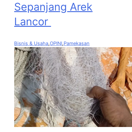
Sepanjang Arek
Lancor
Bisnis & Usaha
,
OPINI
,
Pamekasan