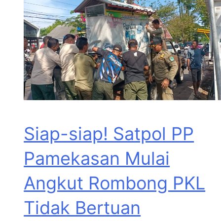
Siap-siap! Satpol PP
Pamekasan Mulai
Angkut Rombong PKL
Tidak Bertuan