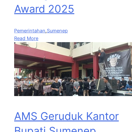
Award 2025
Pemerintahan
,
Sumenep
Read More
AMS Geruduk Kantor
Bupati Sumenep