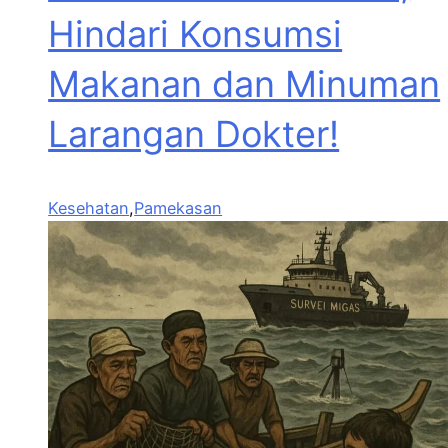
Hindari Konsumsi
Makanan dan Minuman
Larangan Dokter!
Kesehatan
,
Pamekasan