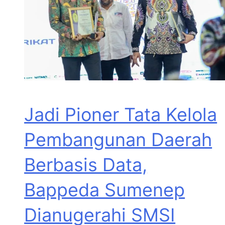
Jadi Pioner Tata Kelola
Pembangunan Daerah
Berbasis Data,
Bappeda Sumenep
Dianugerahi SMSI