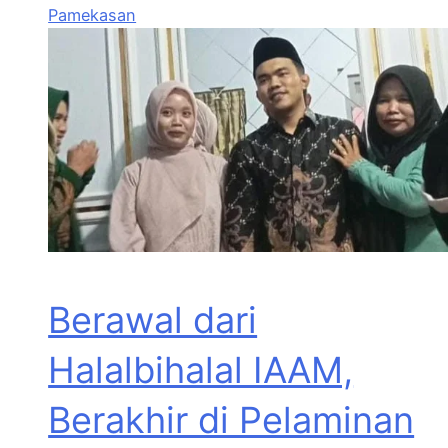
Pamekasan
Berawal dari
Halalbihalal IAAM,
Berakhir di Pelaminan