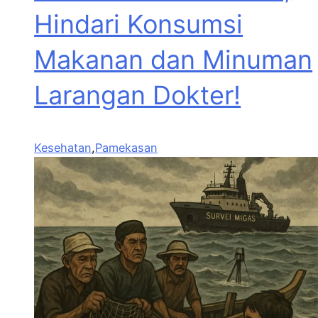
Hindari Konsumsi
Makanan dan Minuman
Larangan Dokter!
Kesehatan
,
Pamekasan