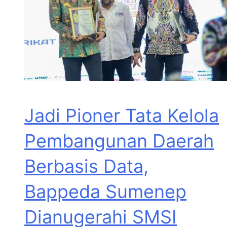
Jadi Pioner Tata Kelola
Pembangunan Daerah
Berbasis Data,
Bappeda Sumenep
Dianugerahi SMSI