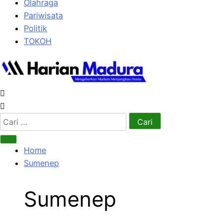
Olahraga
Pariwisata
Politik
TOKOH
Cari
untuk:
Home
Sumenep
Sumenep