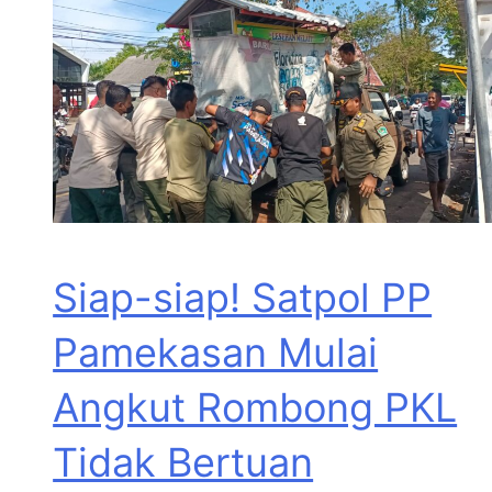
Siap-siap! Satpol PP
Pamekasan Mulai
Angkut Rombong PKL
Tidak Bertuan