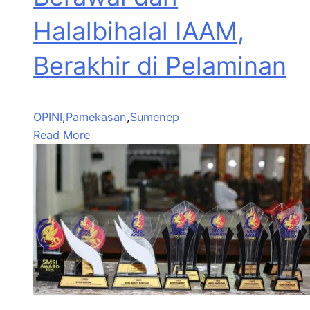
Halalbihalal IAAM,
Berakhir di Pelaminan
OPINI
,
Pamekasan
,
Sumenep
Read More