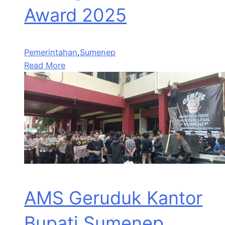
Award 2025
Pemerintahan
,
Sumenep
Read More
AMS Geruduk Kantor
Bupati Sumenep