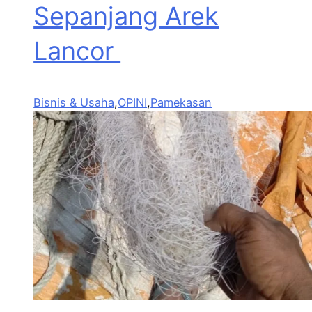
Sepanjang Arek
Lancor
Bisnis & Usaha
,
OPINI
,
Pamekasan