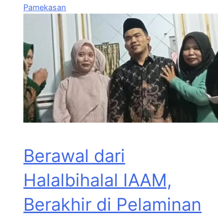
Pamekasan
Berawal dari
Halalbihalal IAAM,
Berakhir di Pelaminan