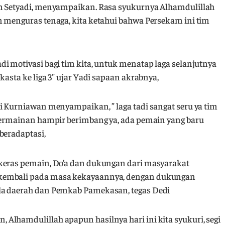
in Setyadi, menyampaikan. Rasa syukurnya Alhamdulillah
n menguras tenaga, kita ketahui bahwa Persekam ini tim
i motivasi bagi tim kita, untuk menatap laga selanjutnya
kasta ke liga 3″ ujar Yadi sapaan akrabnya,
i Kurniawan menyampaikan, ” laga tadi sangat seru ya tim
 permainan hampir berimbang ya, ada pemain yang baru
beradaptasi,
 keras pemain, Do’a dan dukungan dari masyarakat
 kembali pada masa kekayaannya, dengan dukungan
la daerah dan Pemkab Pamekasan, tegas Dedi
Alhamdulillah apapun hasilnya hari ini kita syukuri, segi