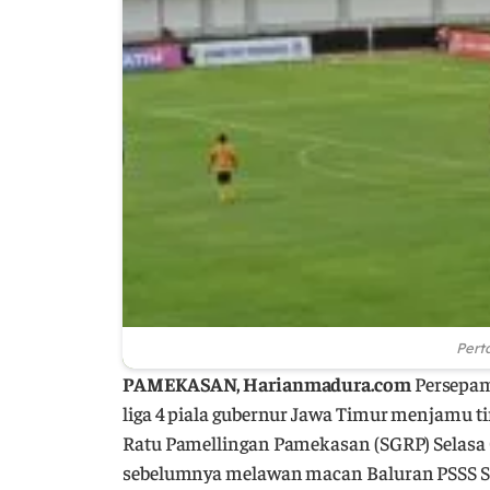
Pert
PAMEKASAN, Harianmadura.com
Persepam 
liga 4 piala gubernur Jawa Timur menjamu t
Ratu Pamellingan Pamekasan (SGRP) Selasa 
sebelumnya melawan macan Baluran PSSS Si