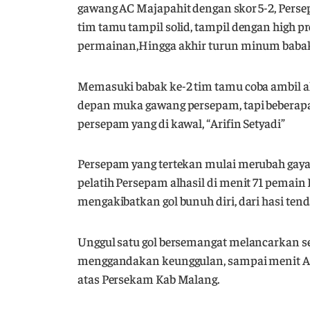
gawang AC Majapahit dengan skor 5-2, Pers
tim tamu tampil solid, tampil dengan high
permainan,Hingga akhir turun minum babak
Memasuki babak ke-2 tim tamu coba ambil a
depan muka gawang persepam, tapi beberapa k
persepam yang di kawal, “Arifin Setyadi”
Persepam yang tertekan mulai merubah gaya
pelatih Persepam alhasil di menit 71 pemai
mengakibatkan gol bunuh diri, dari hasi ten
Unggul satu gol bersemangat melancarkan s
menggandakan keunggulan, sampai menit Ak
atas Persekam Kab Malang.