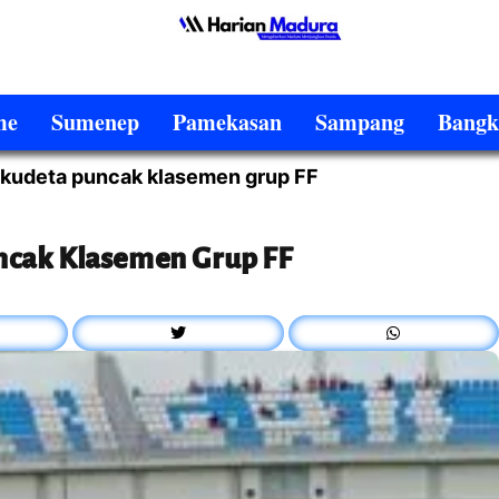
me
Sumenep
Pamekasan
Sampang
Bangk
kudeta puncak klasemen grup FF
ncak Klasemen Grup FF