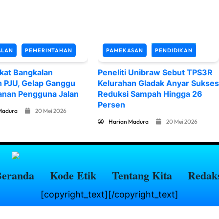
ALAN
PEMERINTAHAN
PAMEKASAN
PENDIDIKAN
kat Bangkalan
Peneliti Unibraw Sebut TPS3R
n PJU, Gelap Ganggu
Kelurahan Gladak Anyar Sukses
nan Pengguna Jalan
Reduksi Sampah Hingga 26
Persen
Madura
20 Mei 2026
Harian Madura
20 Mei 2026
Beranda
Kode Etik
Tentang Kita
Redak
[copyright_text][/copyright_text]