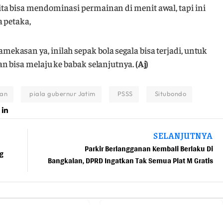
a bisa mendominasi permainan di menit awal, tapi ini
a petaka,
kasan ya, inilah sepak bola segala bisa terjadi, untuk
n bisa melaju ke babak selanjutnya.
(Aj)
an
piala gubernur Jatim
PSSS
Situbondo
SELANJUTNYA
Parkir Berlangganan Kembali Berlaku Di
g
Bangkalan, DPRD Ingatkan Tak Semua Plat M Gratis