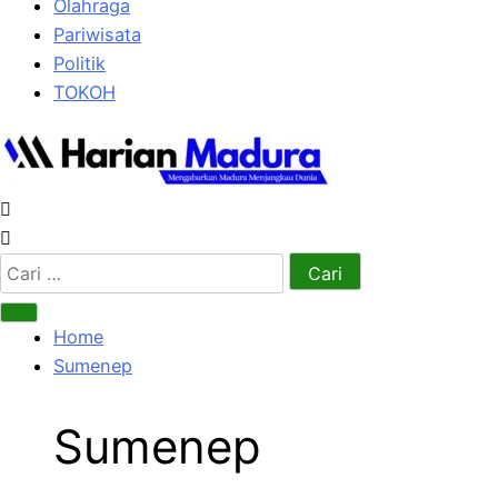
Olahraga
Pariwisata
Politik
TOKOH
Cari
untuk:
Home
Sumenep
Sumenep