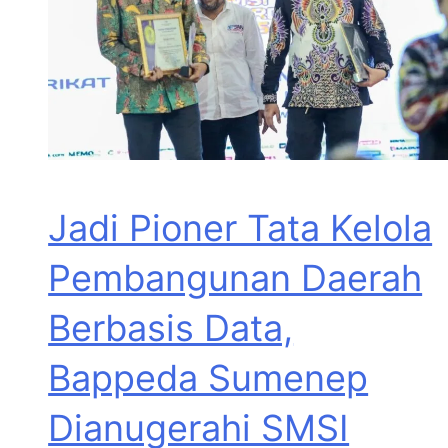
Jadi Pioner Tata Kelola
Pembangunan Daerah
Berbasis Data,
Bappeda Sumenep
Dianugerahi SMSI