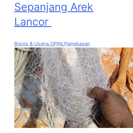
Sepanjang Arek
Lancor
Bisnis & Usaha
,
OPINI
,
Pamekasan