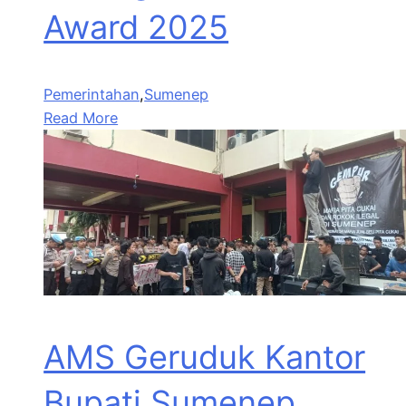
Award 2025
Pemerintahan
,
Sumenep
Read More
AMS Geruduk Kantor
Bupati Sumenep