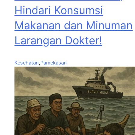
Hindari Konsumsi
Makanan dan Minuman
Larangan Dokter!
Kesehatan
,
Pamekasan