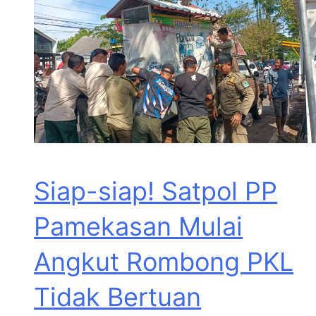
Siap-siap! Satpol PP
Pamekasan Mulai
Angkut Rombong PKL
Tidak Bertuan