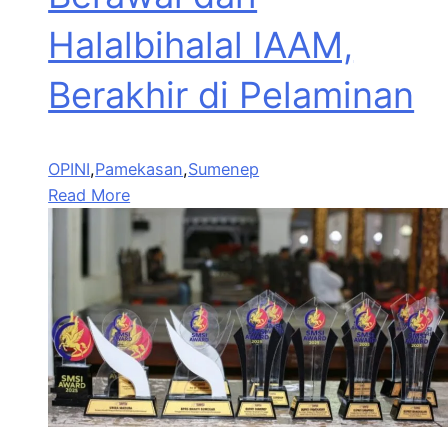
Halalbihalal IAAM,
Berakhir di Pelaminan
OPINI
,
Pamekasan
,
Sumenep
Read More