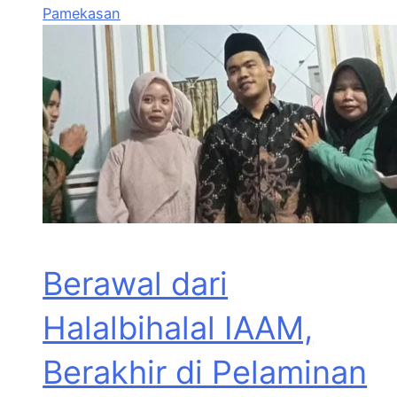
Pamekasan
Berawal dari
Halalbihalal IAAM,
Berakhir di Pelaminan