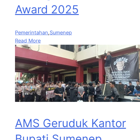
Award 2025
Pemerintahan
,
Sumenep
Read More
AMS Geruduk Kantor
Bupati Sumenep