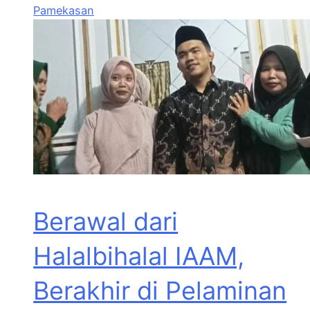
Pamekasan
Berawal dari
Halalbihalal IAAM,
Berakhir di Pelaminan