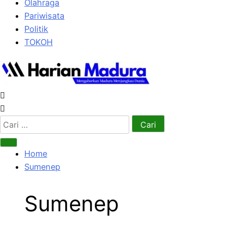
Olahraga
Pariwisata
Politik
TOKOH
Cari
untuk:
Home
Sumenep
Sumenep