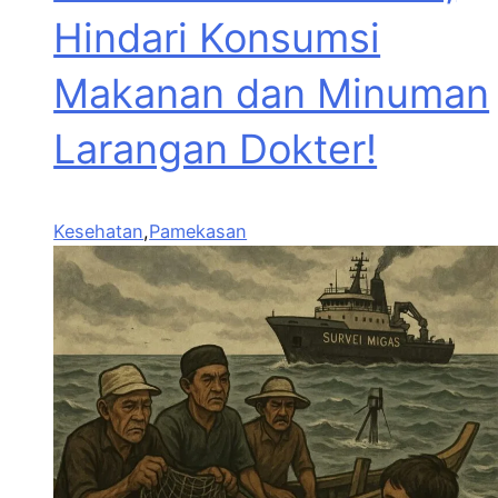
Hindari Konsumsi
Makanan dan Minuman
Larangan Dokter!
Kesehatan
,
Pamekasan