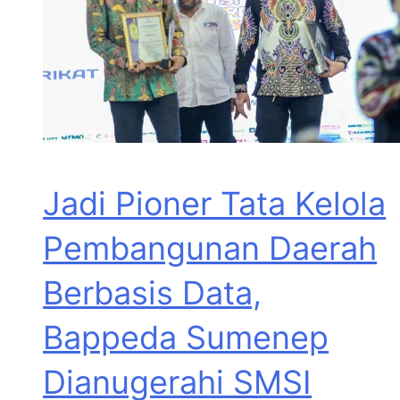
Jadi Pioner Tata Kelola
Pembangunan Daerah
Berbasis Data,
Bappeda Sumenep
Dianugerahi SMSI