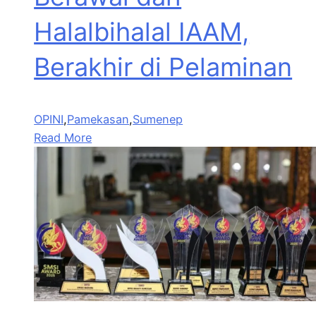
Halalbihalal IAAM,
Berakhir di Pelaminan
OPINI
,
Pamekasan
,
Sumenep
Read More