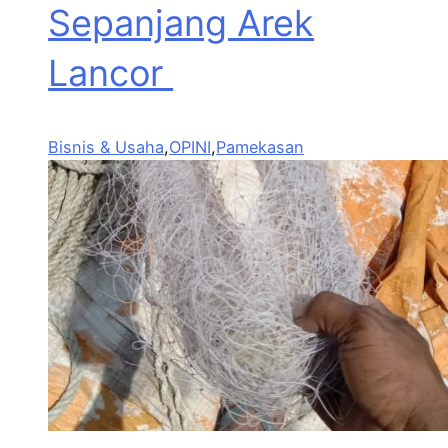
Sepanjang Arek
Lancor
Bisnis & Usaha
,
OPINI
,
Pamekasan