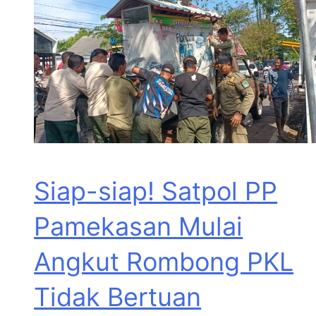
Siap-siap! Satpol PP
Pamekasan Mulai
Angkut Rombong PKL
Tidak Bertuan