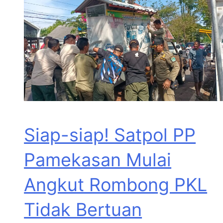
Siap-siap! Satpol PP
Pamekasan Mulai
Angkut Rombong PKL
Tidak Bertuan