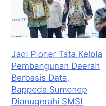
Jadi Pioner Tata Kelola
Pembangunan Daerah
Berbasis Data,
Bappeda Sumenep
Dianugerahi SMSI