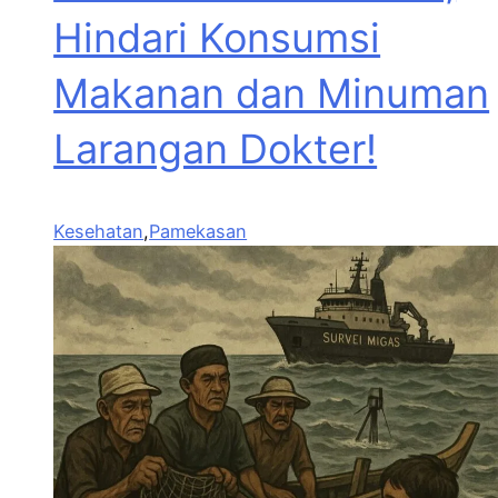
Hindari Konsumsi
Makanan dan Minuman
Larangan Dokter!
Kesehatan
,
Pamekasan