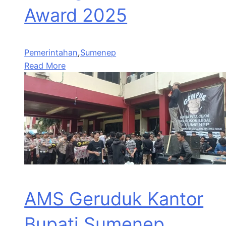
Award 2025
Pemerintahan
,
Sumenep
Read More
AMS Geruduk Kantor
Bupati Sumenep