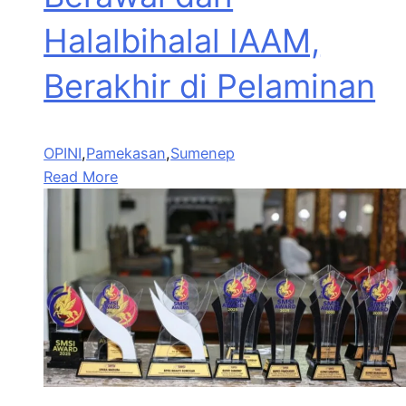
Halalbihalal IAAM,
Berakhir di Pelaminan
OPINI
,
Pamekasan
,
Sumenep
Read More