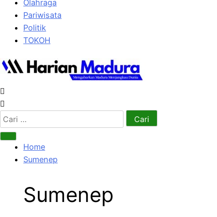
Olahraga
Pariwisata
Politik
TOKOH
Cari
untuk:
Home
Sumenep
Sumenep