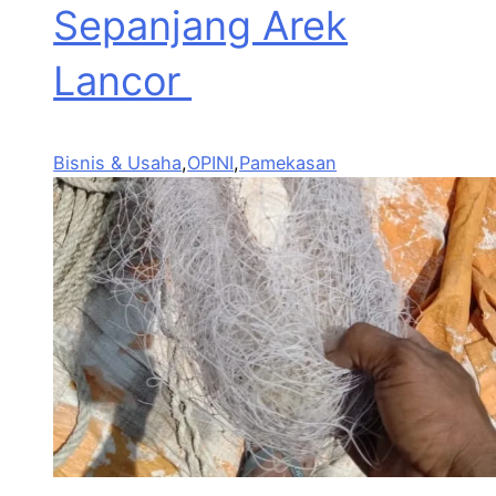
Sepanjang Arek
Lancor
Bisnis & Usaha
,
OPINI
,
Pamekasan