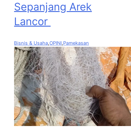
Sepanjang Arek
Lancor
Bisnis & Usaha
,
OPINI
,
Pamekasan