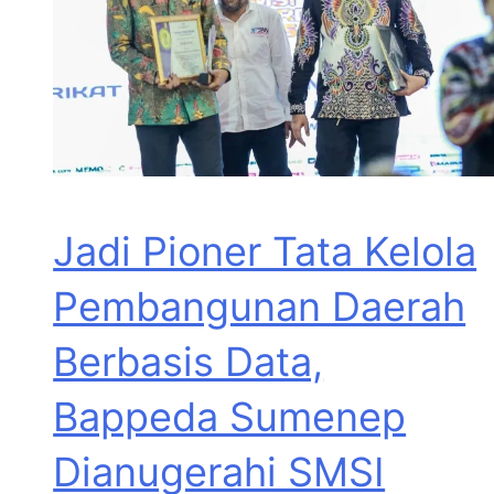
Jadi Pioner Tata Kelola
Pembangunan Daerah
Berbasis Data,
Bappeda Sumenep
Dianugerahi SMSI