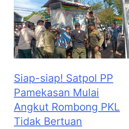
Siap-siap! Satpol PP
Pamekasan Mulai
Angkut Rombong PKL
Tidak Bertuan