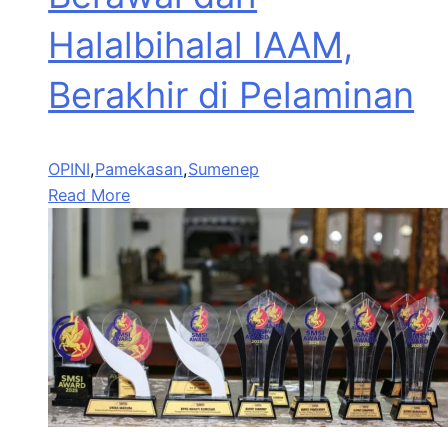
Halalbihalal IAAM,
Berakhir di Pelaminan
OPINI
,
Pamekasan
,
Sumenep
Read More