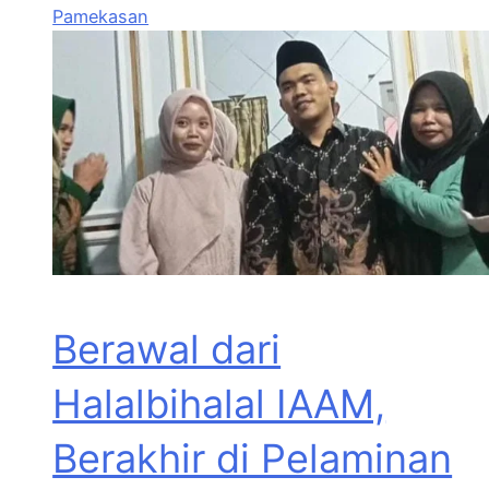
Pamekasan
Berawal dari
Halalbihalal IAAM,
Berakhir di Pelaminan