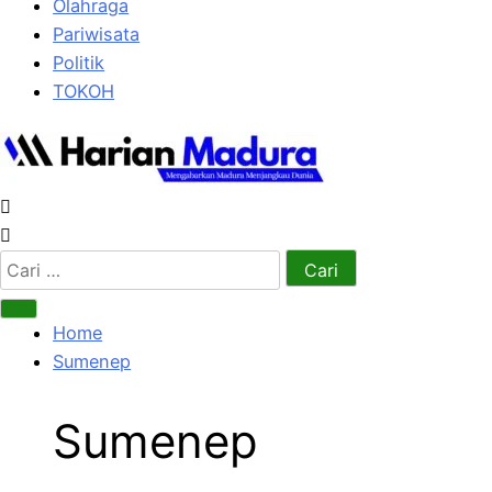
Olahraga
Pariwisata
Politik
TOKOH
Cari
untuk:
Home
Sumenep
Sumenep