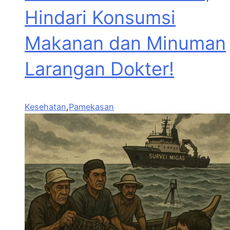
Hindari Konsumsi
Makanan dan Minuman
Larangan Dokter!
Kesehatan
,
Pamekasan