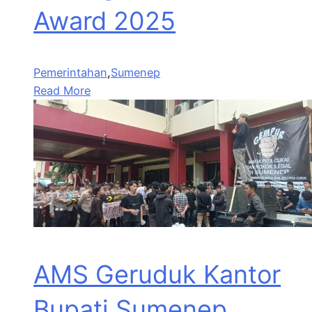
Award 2025
Pemerintahan
,
Sumenep
Read More
AMS Geruduk Kantor
Bupati Sumenep