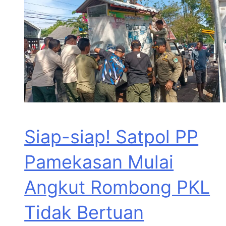
Siap-siap! Satpol PP
Pamekasan Mulai
Angkut Rombong PKL
Tidak Bertuan