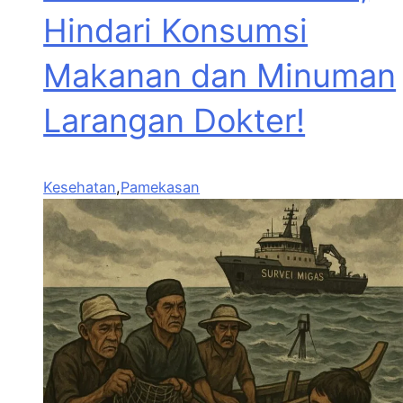
Hindari Konsumsi
Makanan dan Minuman
Larangan Dokter!
Kesehatan
,
Pamekasan