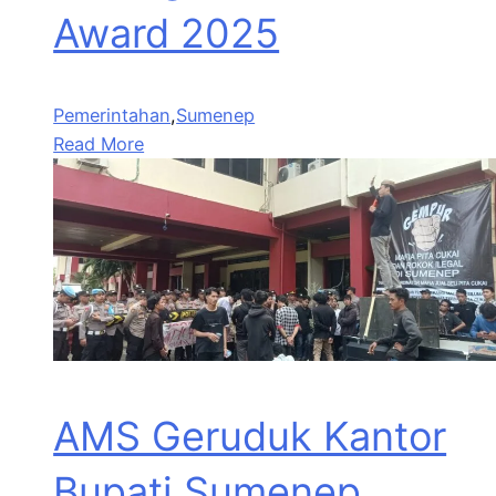
Award 2025
Pemerintahan
,
Sumenep
Read More
AMS Geruduk Kantor
Bupati Sumenep