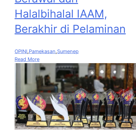
Halalbihalal IAAM,
Berakhir di Pelaminan
OPINI
,
Pamekasan
,
Sumenep
Read More