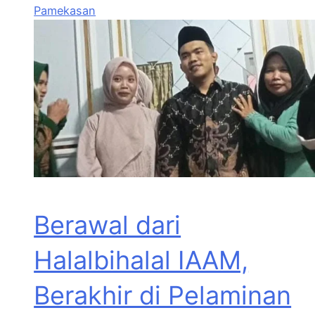
Pamekasan
Berawal dari
Halalbihalal IAAM,
Berakhir di Pelaminan