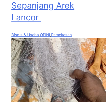
Sepanjang Arek
Lancor
Bisnis & Usaha
,
OPINI
,
Pamekasan