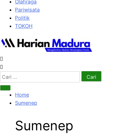
Olahraga
Pariwisata
Politik
TOKOH
Cari
untuk:
Home
Sumenep
Sumenep