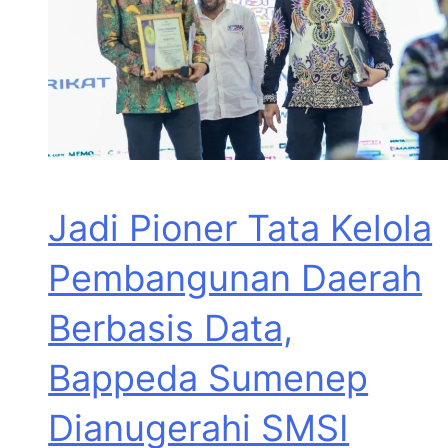
Jadi Pioner Tata Kelola
Pembangunan Daerah
Berbasis Data,
Bappeda Sumenep
Dianugerahi SMSI