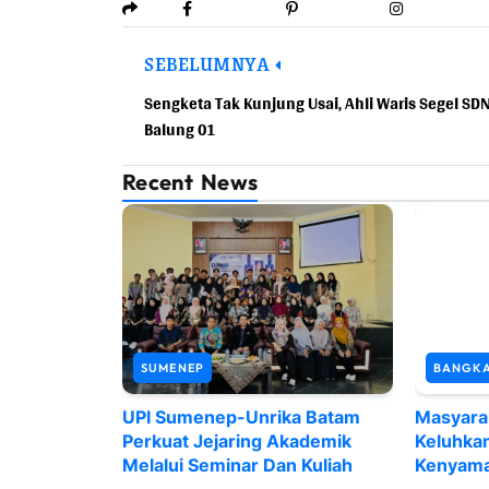
SEBELUMNYA
Sengketa Tak Kunjung Usai, Ahli Waris Segel SD
Balung 01
Recent News
SUMENEP
BANGK
UPI Sumenep-Unrika Batam
Masyara
Perkuat Jejaring Akademik
Keluhka
Melalui Seminar Dan Kuliah
Kenyama