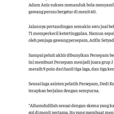
Adam Anis sukses menanduk bola menyambu
gawang perssu bergetar di menit 60.
Jalannya pertandingan semakin seru jual beli
71 memperkecil ketertinggalan. Namun sepa
oleh penjaga gawang persepam, Arifin Setyadi
Sampai peluit akhir dibunyikan Persepam b
ini membuat Persepam menjadi juara grup J 
meraih 9 poin dari hasil tiga laga, dan tiga
Seusai laga asisten pelatih Persepam, Dedi
terapkan berjalan dengan sempurna.
“Alhamdulillah sesuai dengan skema yang ka
gol di menit pertama, itu yang membuat men