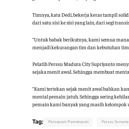
Timnya, kata Dedi, bekerja keras tampil soli
dari satu sisi ke sisi yang lain, dari segi tr
“Untuk babak berikutnya, kami semua manag
menjadi kekurangan tim dan kebutuhan tim”, 
Pelatih Perssu Madura City Supriyanto meny
sejaka menit awal. Sehingga membuat menta
“Kami tertekan sejak menit awal bahkan kam
mental pemain jatuh. Sehingga sering kehila
pemain kami banyak yang masih kelompok umu
Tag;
Persepam Pamekasan
Perssu Sumen