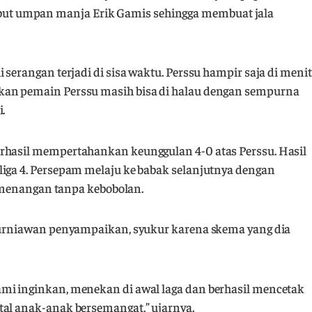
t umpan manja Erik Gamis sehingga membuat jala
 serangan terjadi di sisa waktu. Perssu hampir saja di menit
kan pemain Perssu masih bisa di halau dengan sempurna
.
erhasil mempertahankan keunggulan 4-0 atas Perssu. Hasil
liga 4. Persepam melaju ke babak selanjutnya dengan
 kemenangan tanpa kebobolan.
 Kurniawan penyampaikan, syukur karena skema yang dia
mi inginkan, menekan di awal laga dan berhasil mencetak
tal anak-anak bersemangat,” ujarnya.