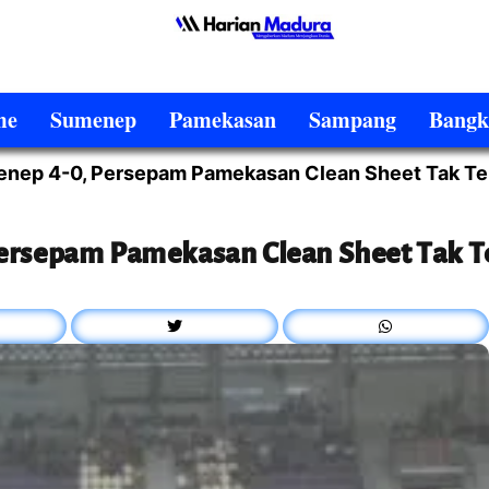
me
Sumenep
Pamekasan
Sampang
Bangk
enep 4-0, Persepam Pamekasan Clean Sheet Tak Te
Persepam Pamekasan Clean Sheet Tak 