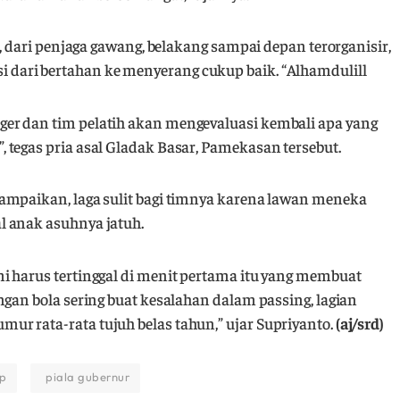
d, dari penjaga gawang, belakang sampai depan terorganisir,
ansisi dari bertahan ke menyerang cukup baik. “Alhamdulill
er dan tim pelatih akan mengevaluasi kembali apa yang
tegas pria asal Gladak Basar, Pamekasan tersebut.
ampaikan, laga sulit bagi timnya karena lawan meneka
l anak asuhnya jatuh.
i harus tertinggal di menit pertama itu yang membuat
ngan bola sering buat kesalahan dalam passing, lagian
r rata-rata tujuh belas tahun,” ujar Supriyanto.
(aj/srd)
ep
piala gubernur