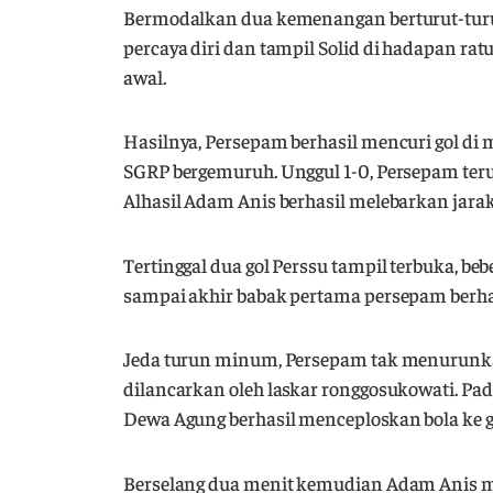
Bermodalkan dua kemenangan berturut-turut 
percaya diri dan tampil Solid di hadapan rat
awal.
Hasilnya, Persepam berhasil mencuri gol di 
SGRP bergemuruh. Unggul 1-0, Persepam teru
Alhasil Adam Anis berhasil melebarkan jarak
Tertinggal dua gol Perssu tampil terbuka, be
sampai akhir babak pertama persepam berh
Jeda turun minum, Persepam tak menurunkan
dilancarkan oleh laskar ronggosukowati. Pada
Dewa Agung berhasil menceploskan bola ke g
Berselang dua menit kemudian Adam Anis m