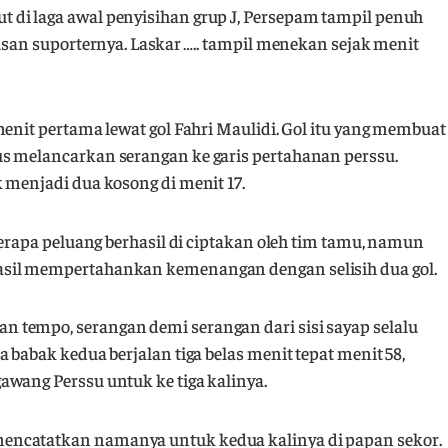
di laga awal penyisihan grup J, Persepam tampil penuh
usan suporternya. Laskar ….. tampil menekan sejak menit
menit pertama lewat gol Fahri Maulidi. Gol itu yang membuat
s melancarkan serangan ke garis pertahanan perssu.
 menjadi dua kosong di menit 17.
berapa peluang berhasil di ciptakan oleh tim tamu, namun
asil mempertahankan kemenangan dengan selisih dua gol.
 tempo, serangan demi serangan dari sisi sayap selalu
 babak kedua berjalan tiga belas menit tepat menit 58,
awang Perssu untuk ke tiga kalinya.
encatatkan namanya untuk kedua kalinya di papan sekor.