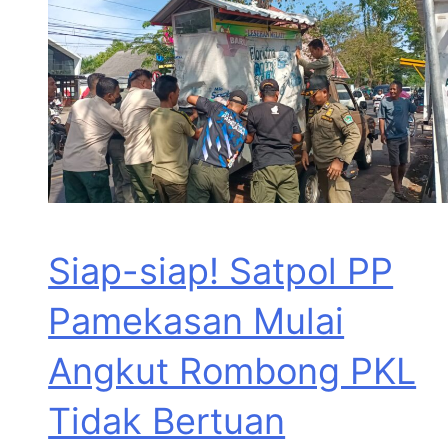
Siap-siap! Satpol PP
Pamekasan Mulai
Angkut Rombong PKL
Tidak Bertuan