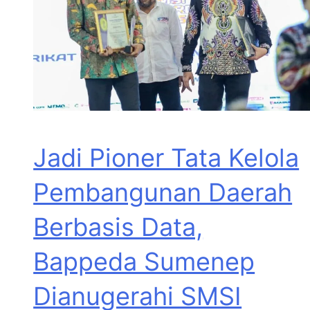
Jadi Pioner Tata Kelola
Pembangunan Daerah
Berbasis Data,
Bappeda Sumenep
Dianugerahi SMSI