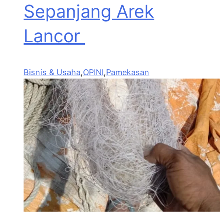
Sepanjang Arek
Lancor
Bisnis & Usaha
,
OPINI
,
Pamekasan