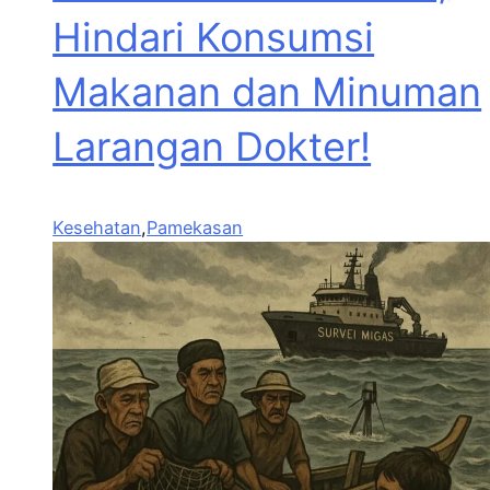
Hindari Konsumsi
Makanan dan Minuman
Larangan Dokter!
Kesehatan
,
Pamekasan