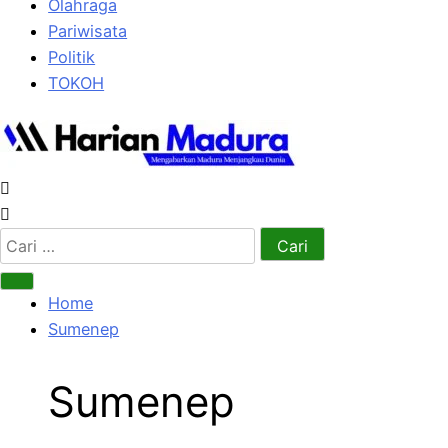
Olahraga
Pariwisata
Politik
TOKOH
Cari
untuk:
Home
Sumenep
Sumenep