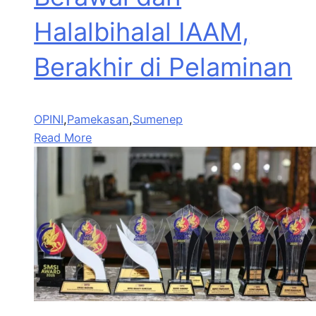
Halalbihalal IAAM,
Berakhir di Pelaminan
OPINI
,
Pamekasan
,
Sumenep
Read More