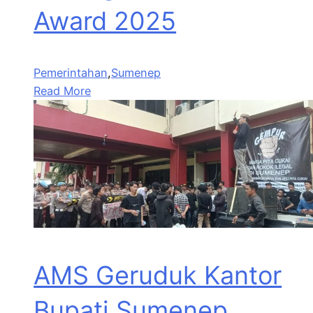
Award 2025
Pemerintahan
,
Sumenep
Read More
AMS Geruduk Kantor
Bupati Sumenep