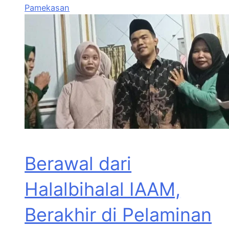
Pamekasan
Berawal dari
Halalbihalal IAAM,
Berakhir di Pelaminan