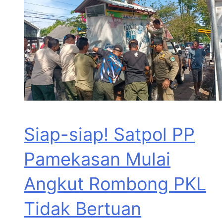
Siap-siap! Satpol PP
Pamekasan Mulai
Angkut Rombong PKL
Tidak Bertuan