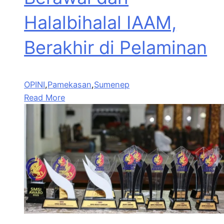
Halalbihalal IAAM,
Berakhir di Pelaminan
OPINI
,
Pamekasan
,
Sumenep
Read More