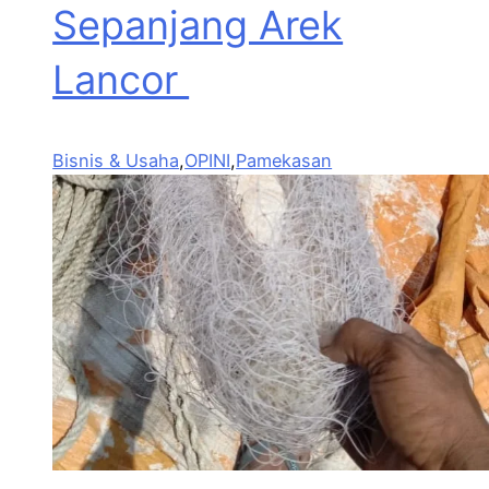
Sepanjang Arek
Lancor
Bisnis & Usaha
,
OPINI
,
Pamekasan