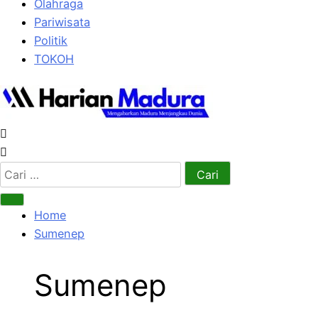
Olahraga
Pariwisata
Politik
TOKOH
Cari
untuk:
Home
Sumenep
Sumenep