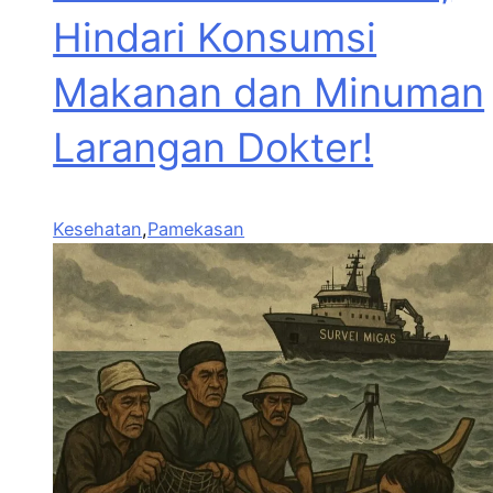
Hindari Konsumsi
Makanan dan Minuman
Larangan Dokter!
Kesehatan
,
Pamekasan