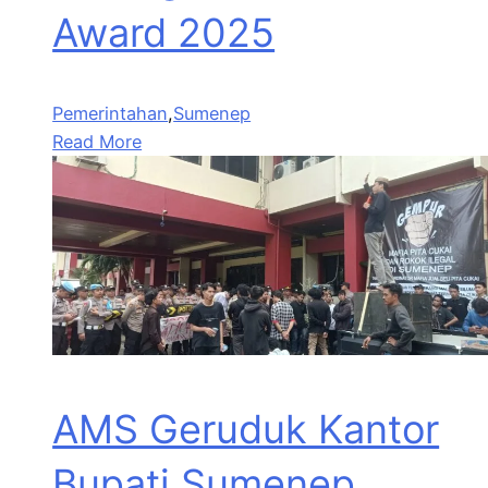
Award 2025
Pemerintahan
,
Sumenep
Read More
AMS Geruduk Kantor
Bupati Sumenep