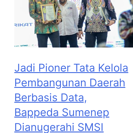
Jadi Pioner Tata Kelola
Pembangunan Daerah
Berbasis Data,
Bappeda Sumenep
Dianugerahi SMSI