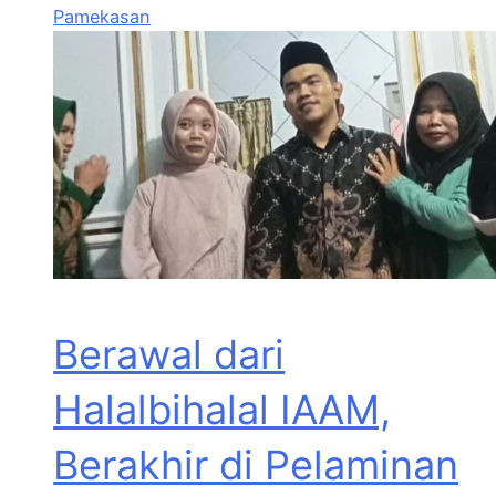
Pamekasan
Berawal dari
Halalbihalal IAAM,
Berakhir di Pelaminan