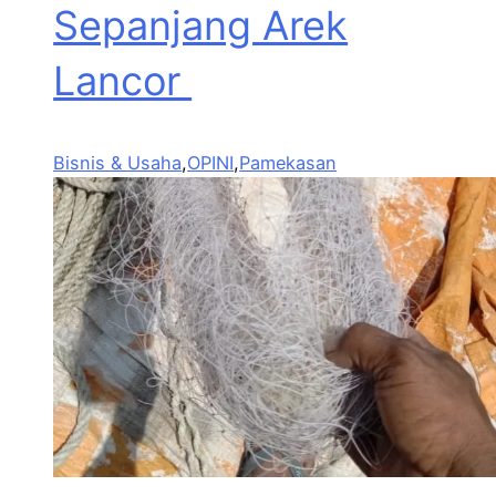
Sepanjang Arek
Lancor
Bisnis & Usaha
,
OPINI
,
Pamekasan