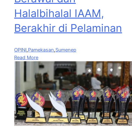
Halalbihalal IAAM,
Berakhir di Pelaminan
OPINI
,
Pamekasan
,
Sumenep
Read More