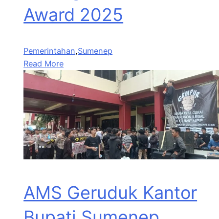
Award 2025
Pemerintahan
,
Sumenep
Read More
AMS Geruduk Kantor
Bupati Sumenep