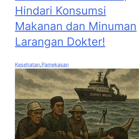
Hindari Konsumsi
Makanan dan Minuman
Larangan Dokter!
Kesehatan
,
Pamekasan