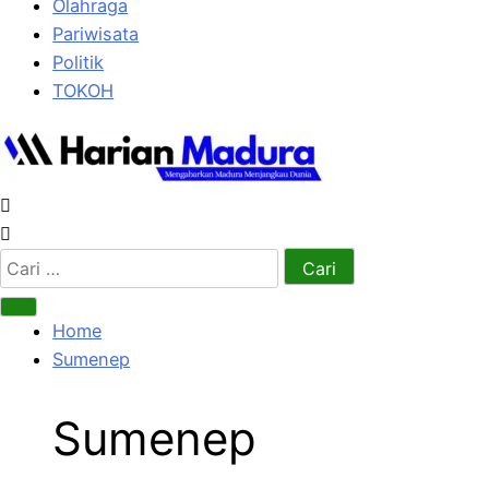
Olahraga
Pariwisata
Politik
TOKOH
Cari
untuk:
Home
Sumenep
Sumenep