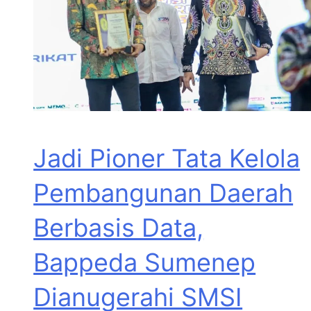
Jadi Pioner Tata Kelola
Pembangunan Daerah
Berbasis Data,
Bappeda Sumenep
Dianugerahi SMSI