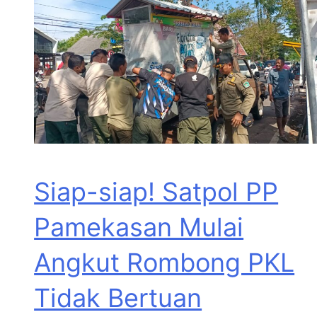
Siap-siap! Satpol PP
Pamekasan Mulai
Angkut Rombong PKL
Tidak Bertuan