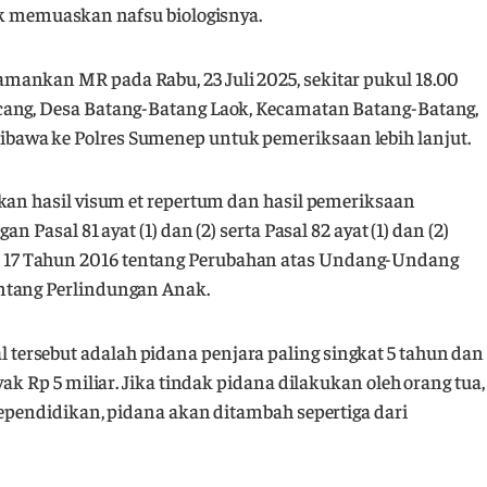
uk memuaskan nafsu biologisnya.
ankan MR pada Rabu, 23 Juli 2025, sekitar pukul 18.00
cang, Desa Batang-Batang Laok, Kecamatan Batang-Batang,
awa ke Polres Sumenep untuk pemeriksaan lebih lanjut.
kan hasil visum et repertum dan hasil pemeriksaan
 Pasal 81 ayat (1) dan (2) serta Pasal 82 ayat (1) dan (2)
17 Tahun 2016 tentang Perubahan atas Undang-Undang
ntang Perlindungan Anak.
ersebut adalah pidana penjara paling singkat 5 tahun dan
ak Rp 5 miliar. Jika tindak pidana dilakukan oleh orang tua,
kependidikan, pidana akan ditambah sepertiga dari