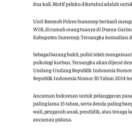
dua kali. Motif pelaku diketahui adalah unt
Unit Resmob Polres Sumenep berhasil mengam
WIB, di rumah orang tuanya di Dusun Garin
Kabupaten Sumenep. Tersangka kemudian dib
Sebagai barang bukti, polisi telah mengaman
psikologi korban. Tersangka akan dijerat dengan
Undang-Undang Republik Indonesia Nomor 
Republik Indonesia Nomor 35 Tahun 2014 te
Ancaman hukuman untuk pelanggaran pasal t
paling lama 15 tahun, serta denda paling bany
wali, pengasuh anak, pendidik, atau tenaga 
ancaman pidana.