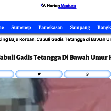
me
Sumenep
Pamekasan
Sampang
Bangk
ing Baju Korban, Cabuli Gadis Tetangga di Bawah U
Cabuli Gadis Tetangga Di Bawah Umur 