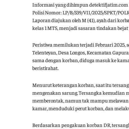
Informasi yang dihimpun detektifjatim.com
Polisi Nomor: LP/B/339/VII/2025/SPKT/POL
Laporan diajukan oleh M (41), ayah dari korb
kelas 1 MTS, menjadi sasaran tindakan bejat
Peristiwa memilukan terjadi Februari 2025, 
Telenteyan, Desa Longos, Kecamatan Gapura
sama dengan korban, diduga masuk ke kamar
beristirahat.
Menurut keterangan korban, saat itu ters
mengenakan sarung. Tersangka kemudian me
memberontak, namun tak mampu melawan ke
kamar, menduduki perut korban, dan melaku
Berdasarkan pengakuan korban DR, tersangk