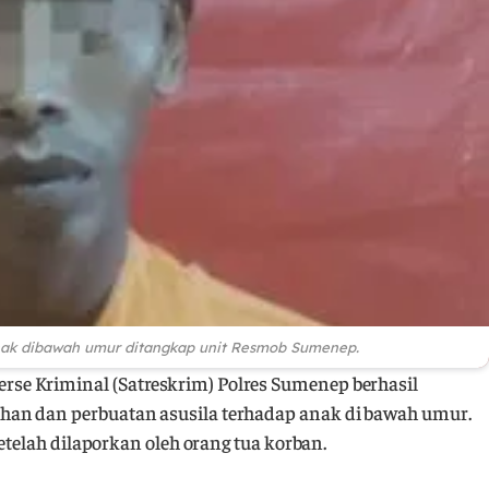
nak dibawah umur ditangkap unit Resmob Sumenep.
erse Kriminal (Satreskrim) Polres Sumenep berhasil
an dan perbuatan asusila terhadap anak di bawah umur.
setelah dilaporkan oleh orang tua korban.