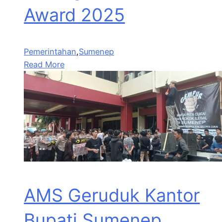
Award 2025
Pemerintahan
,
Sumenep
Read More
AMS Geruduk Kantor
Bupati Sumenep