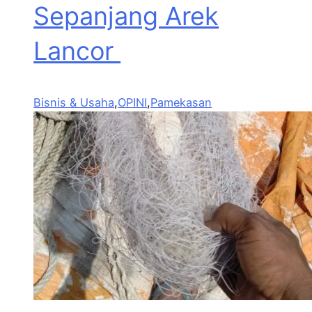
Sepanjang Arek
Lancor
Bisnis & Usaha
,
OPINI
,
Pamekasan