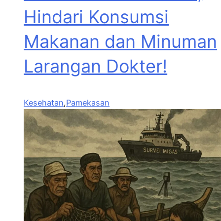
Hindari Konsumsi
Makanan dan Minuman
Larangan Dokter!
Kesehatan
,
Pamekasan