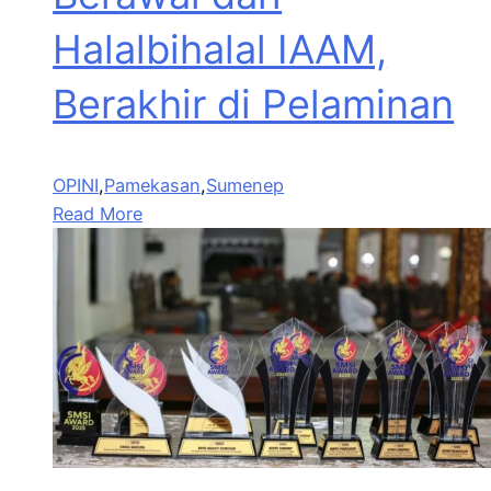
Halalbihalal IAAM,
Berakhir di Pelaminan
OPINI
,
Pamekasan
,
Sumenep
Read More