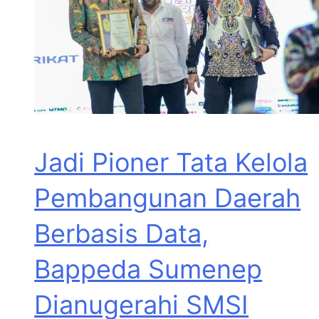
Jadi Pioner Tata Kelola
Pembangunan Daerah
Berbasis Data,
Bappeda Sumenep
Dianugerahi SMSI