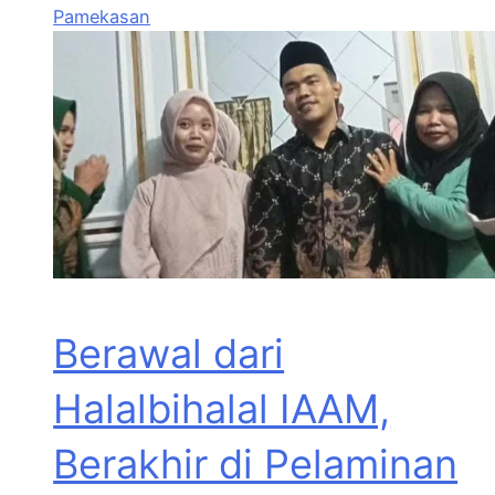
Pamekasan
Berawal dari
Halalbihalal IAAM,
Berakhir di Pelaminan