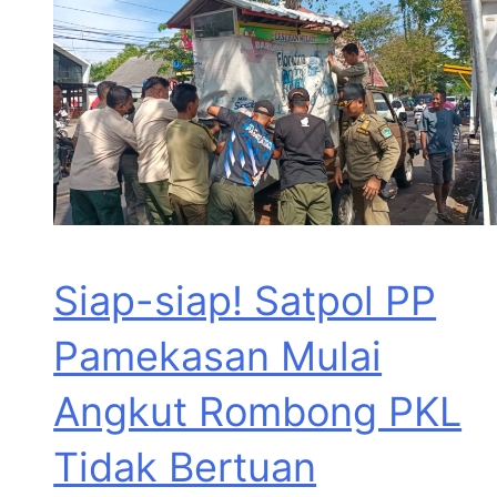
Siap-siap! Satpol PP
Pamekasan Mulai
Angkut Rombong PKL
Tidak Bertuan