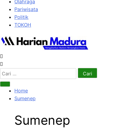
Olahraga
Pariwisata
Politik
TOKOH
Cari
untuk:
Home
Sumenep
Sumenep